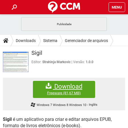
MENU
INÍCIO
JOGOS
WHATSAPP
DICAS
Downloads
Sistema
Gerenciador de arquivos
CELULAR
FACEBOOK
JOGOS
WHATSAPP
DOWNLOADS
Sigil
OUTLOOK
EXCEL
CELULAR
FACEBOOK
INSTAGRAM
JOGOS
GMAIL
WHATSAPP
Editor:
Strahinja Markovic
Versão:
1.0.0
FÓRUM
OUTLOOK
EXCEL
GUIA DE COMPRAS
CELULAR
FACEBOOK
INSTAGRAM
JOGOS
GMAIL
WHATSAPP
GLOSSÁRIO
OUTLOOK
EXCEL
Download
GUIA DE COMPRAS
CELULAR
FACEBOOK
INSTAGRAM
JOGOS
GMAIL
WHATSAPP
Freeware
(81,67 MB)
OUTLOOK
EXCEL
GUIA DE COMPRAS
CELULAR
FACEBOOK
Windows 7 Windows 8 Windows 10
-
Inglês
INSTAGRAM
GMAIL
OUTLOOK
EXCEL
GUIA DE COMPRAS
Sigil
é um aplicativo para criar e editar arquivos EPUB,
INSTAGRAM
GMAIL
formato de livros eletrônicos (e-books).