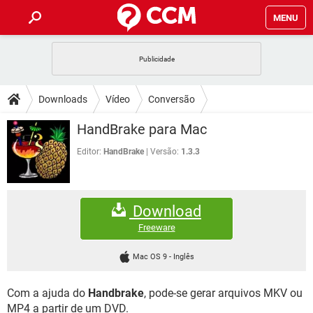
MENU
INÍCIO
JOGOS
WHATSAPP
DICAS
Downloads
Vídeo
Conversão
CELULAR
FACEBOOK
JOGOS
WHATSAPP
DOWNLOADS
HandBrake para Mac
OUTLOOK
EXCEL
CELULAR
FACEBOOK
INSTAGRAM
JOGOS
GMAIL
WHATSAPP
Editor:
HandBrake
Versão:
1.3.3
FÓRUM
OUTLOOK
EXCEL
GUIA DE COMPRAS
CELULAR
FACEBOOK
INSTAGRAM
JOGOS
GMAIL
WHATSAPP
GLOSSÁRIO
OUTLOOK
EXCEL
Download
GUIA DE COMPRAS
CELULAR
FACEBOOK
INSTAGRAM
JOGOS
GMAIL
WHATSAPP
Freeware
OUTLOOK
EXCEL
GUIA DE COMPRAS
CELULAR
FACEBOOK
Mac OS 9
-
Inglês
INSTAGRAM
GMAIL
OUTLOOK
EXCEL
GUIA DE COMPRAS
Com a ajuda do
Handbrake
, pode-se gerar arquivos MKV ou
INSTAGRAM
GMAIL
MP4 a partir de um DVD.