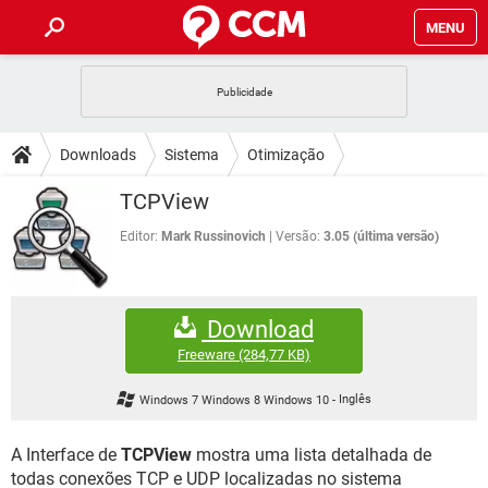
MENU
INÍCIO
JOGOS
WHATSAPP
DICAS
Downloads
Sistema
Otimização
CELULAR
FACEBOOK
JOGOS
WHATSAPP
DOWNLOADS
TCPView
OUTLOOK
EXCEL
CELULAR
FACEBOOK
INSTAGRAM
JOGOS
GMAIL
WHATSAPP
Editor:
Mark Russinovich
Versão:
3.05 (última versão)
FÓRUM
OUTLOOK
EXCEL
GUIA DE COMPRAS
CELULAR
FACEBOOK
INSTAGRAM
JOGOS
GMAIL
WHATSAPP
GLOSSÁRIO
OUTLOOK
EXCEL
Download
GUIA DE COMPRAS
CELULAR
FACEBOOK
INSTAGRAM
JOGOS
GMAIL
WHATSAPP
Freeware
(284,77 KB)
OUTLOOK
EXCEL
GUIA DE COMPRAS
CELULAR
FACEBOOK
Windows 7 Windows 8 Windows 10
-
Inglês
INSTAGRAM
GMAIL
OUTLOOK
EXCEL
GUIA DE COMPRAS
A Interface de
TCPView
mostra uma lista detalhada de
INSTAGRAM
GMAIL
todas conexões TCP e UDP localizadas no sistema