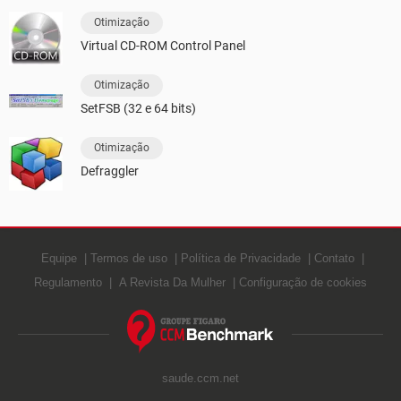
Otimização
Virtual CD-ROM Control Panel
Otimização
SetFSB (32 e 64 bits)
Otimização
Defraggler
Equipe
Termos de uso
Política de Privacidade
Contato
Regulamento
A Revista Da Mulher
Configuração de cookies
saude.ccm.net