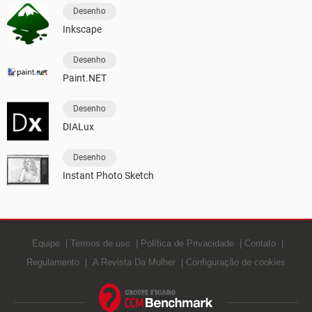
Desenho
Inkscape
Desenho
Paint.NET
Desenho
DIALux
Desenho
Instant Photo Sketch
Equipe
Termos de uso
Política de Privacidade
Contato
Regulamento
A Revista Da Mulher
Configuração de cookies