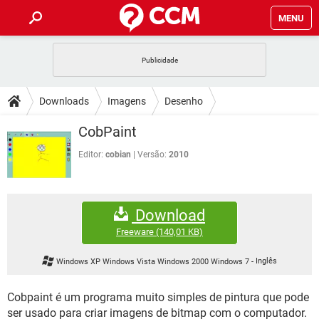
MENU
INÍCIO
JOGOS
WHATSAPP
DICAS
Downloads
Imagens
Desenho
CELULAR
FACEBOOK
JOGOS
WHATSAPP
DOWNLOADS
CobPaint
OUTLOOK
EXCEL
CELULAR
FACEBOOK
INSTAGRAM
JOGOS
GMAIL
WHATSAPP
Editor:
cobian
Versão:
2010
FÓRUM
OUTLOOK
EXCEL
GUIA DE COMPRAS
CELULAR
FACEBOOK
INSTAGRAM
JOGOS
GMAIL
WHATSAPP
GLOSSÁRIO
OUTLOOK
EXCEL
Download
GUIA DE COMPRAS
CELULAR
FACEBOOK
INSTAGRAM
JOGOS
GMAIL
WHATSAPP
Freeware
(140,01 KB)
OUTLOOK
EXCEL
GUIA DE COMPRAS
CELULAR
FACEBOOK
Windows XP Windows Vista Windows 2000 Windows 7
-
Inglês
INSTAGRAM
GMAIL
OUTLOOK
EXCEL
GUIA DE COMPRAS
Cobpaint é um programa muito simples de pintura que pode
INSTAGRAM
GMAIL
ser usado para criar imagens de bitmap com o computador.