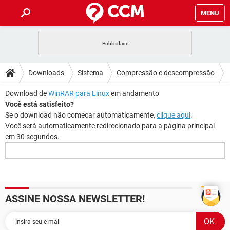
MENU
INÍCIO
JOGOS
WHATSAPP
DICAS
Downloads
Sistema
Compressão e descompressão
CELULAR
FACEBOOK
JOGOS
WHATSAPP
DOWNLOADS
WinRAR para Linux
Download de
WinRAR para Linux
em andamento
OUTLOOK
EXCEL
CELULAR
FACEBOOK
Você está satisfeito?
INSTAGRAM
JOGOS
GMAIL
WHATSAPP
Se o download não começar automaticamente,
clique aqui
.
FÓRUM
OUTLOOK
EXCEL
Você será automaticamente redirecionado para a página principal
GUIA DE COMPRAS
CELULAR
FACEBOOK
em
30
segundos.
INSTAGRAM
JOGOS
GMAIL
WHATSAPP
GLOSSÁRIO
OUTLOOK
EXCEL
GUIA DE COMPRAS
CELULAR
FACEBOOK
INSTAGRAM
JOGOS
GMAIL
WHATSAPP
OUTLOOK
EXCEL
GUIA DE COMPRAS
CELULAR
FACEBOOK
INSTAGRAM
GMAIL
ASSINE NOSSA NEWSLETTER!
OUTLOOK
EXCEL
GUIA DE COMPRAS
INSTAGRAM
GMAIL