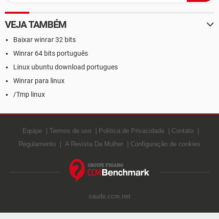
GUIA DE COMPRAS
VEJA TAMBÉM
Baixar winrar 32 bits
Winrar 64 bits português
Linux ubuntu download portugues
Winrar para linux
/Tmp linux
Equipe
Termos de uso
Política de Privacidade
Contato
Regulamento
A Revista Da Mulher
Configuração de cookies
saude.ccm.net