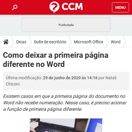
MENU
INÍCIO
JOGOS
WHATSAPP
DICAS
Dicas
Suíte de escritório
Microsoft Office
Word
CELULAR
FACEBOOK
JOGOS
WHATSAPP
DOWNLOADS
Como deixar a primeira página
OUTLOOK
EXCEL
CELULAR
FACEBOOK
diferente no Word
INSTAGRAM
JOGOS
GMAIL
WHATSAPP
FÓRUM
OUTLOOK
EXCEL
GUIA DE COMPRAS
CELULAR
FACEBOOK
Última modificação:
29 de junho de 2020 às 14:16
por
Natali
INSTAGRAM
JOGOS
GMAIL
WHATSAPP
GLOSSÁRIO
OUTLOOK
Chiconi
.
EXCEL
GUIA DE COMPRAS
CELULAR
FACEBOOK
INSTAGRAM
JOGOS
GMAIL
WHATSAPP
Existem casos em que a primeira página do documento no
OUTLOOK
EXCEL
Word não recebe numeração. Nesse caso, é preciso acionar
GUIA DE COMPRAS
CELULAR
FACEBOOK
a função de primeira página diferente.
INSTAGRAM
GMAIL
OUTLOOK
EXCEL
GUIA DE COMPRAS
INSTAGRAM
GMAIL