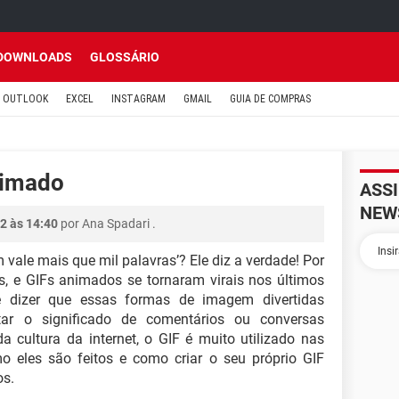
DOWNLOADS
GLOSSÁRIO
OUTLOOK
EXCEL
INSTAGRAM
GMAIL
GUIA DE COMPRAS
nimado
ASS
NEW
2 às 14:40
por
Ana Spadari
.
ale mais que mil palavras’? Ele diz a verdade! Por
, e GIFs animados se tornaram virais nos últimos
 dizer que essas formas de imagem divertidas
tar o significado de comentários ou conversas
a cultura da internet, o GIF é muito utilizado nas
mo eles são feitos e como criar o seu próprio GIF
os.