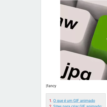
|fancy
O que é um GIF animado
Sites para criar GIF animado: