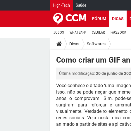
High-Tech
Saúde
FÓRUM
DICAS
JOGOS
WHATSAPP
CELULAR
FACEBOOK
Dicas
Softwares
Como criar um GIF a
Última modificação:
20 de junho de 202
Você conhece o ditado ‘uma imagem v
isso, não se pode negar que memes
anos o comprovam. Sim, pode-se
surgiram para reforçar e arrema
visualmente. Verdadeiro elemento d
redes sociais. Veja nesta dica co
animado a partir de sites e aplicativ