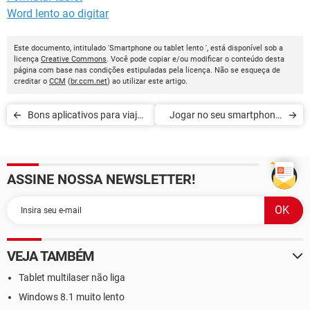
Word lento ao digitar
Este documento, intitulado 'Smartphone ou tablet lento ', está disponível sob a
licença
Creative Commons
. Você pode copiar e/ou modificar o conteúdo desta
página com base nas condições estipuladas pela licença. Não se esqueça de
creditar o
CCM
(
br.ccm.net
) ao utilizar este artigo.
Bons aplicativos para viajar:
Jogar no seu smartphone:
preparativos e viagem
como escolher o celular
mais adaptado?
ASSINE NOSSA NEWSLETTER!
VEJA TAMBÉM
Tablet multilaser não liga
Windows 8.1 muito lento