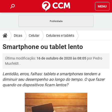
MENU
INÍCIO
JOGOS
WHATSAPP
DICAS
Dicas
Celular
Celulares e tablets
CELULAR
FACEBOOK
JOGOS
WHATSAPP
DOWNLOADS
Smartphone ou tablet lento
OUTLOOK
EXCEL
CELULAR
FACEBOOK
INSTAGRAM
JOGOS
GMAIL
WHATSAPP
FÓRUM
Última modificação:
16 de outubro de 2020 às 08:05
por
Pedro
OUTLOOK
EXCEL
GUIA DE COMPRAS
CELULAR
FACEBOOK
Muxfeldt
.
INSTAGRAM
JOGOS
GMAIL
WHATSAPP
GLOSSÁRIO
OUTLOOK
EXCEL
Lentidão, erros, falhas: tablets e smartphones tendem a
GUIA DE COMPRAS
CELULAR
FACEBOOK
diminuir seu desempenho ao longo do tempo. O que fazer
INSTAGRAM
JOGOS
GMAIL
WHATSAPP
OUTLOOK
EXCEL
quando os dispositivos ficam lentos?
GUIA DE COMPRAS
CELULAR
FACEBOOK
INSTAGRAM
GMAIL
OUTLOOK
EXCEL
GUIA DE COMPRAS
INSTAGRAM
GMAIL