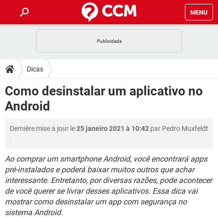
MENU
INÍCIO
JOGOS
WHATSAPP
DICAS
Dicas
CELULAR
FACEBOOK
JOGOS
WHATSAPP
DOWNLOADS
Como desinstalar um aplicativo no
OUTLOOK
EXCEL
CELULAR
FACEBOOK
Android
INSTAGRAM
JOGOS
GMAIL
WHATSAPP
FÓRUM
OUTLOOK
EXCEL
GUIA DE COMPRAS
CELULAR
FACEBOOK
Dernière mise à jour le
25 janeiro 2021 à 10:42
par
Pedro Muxfeldt
INSTAGRAM
JOGOS
GMAIL
WHATSAPP
GLOSSÁRIO
OUTLOOK
.
EXCEL
GUIA DE COMPRAS
CELULAR
FACEBOOK
INSTAGRAM
JOGOS
GMAIL
WHATSAPP
Ao comprar um smartphone Android, você encontrará apps
OUTLOOK
EXCEL
pré-instalados e poderá baixar muitos outros que achar
GUIA DE COMPRAS
CELULAR
FACEBOOK
interessante. Entretanto, por diversas razões, pode acontecer
INSTAGRAM
GMAIL
OUTLOOK
EXCEL
de você querer se livrar desses aplicativos. Essa dica vai
GUIA DE COMPRAS
mostrar como desinstalar um app com segurança no
INSTAGRAM
GMAIL
sistema Android.