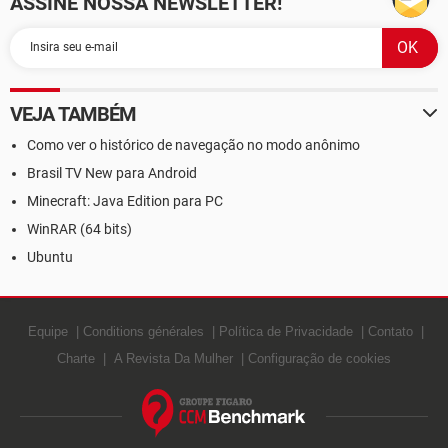
ASSINE NOSSA NEWSLETTER!
VEJA TAMBÉM
Como ver o histórico de navegação no modo anônimo
Brasil TV New para Android
Minecraft: Java Edition para PC
WinRAR (64 bits)
Ubuntu
Equipe
Conditions générales
Política de Privacidade
Contato
Charte
A Revista Da Mulher
Configuração de cookies