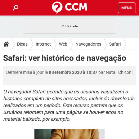
MENU
INÍCIO
JOGOS
WHATSAPP
DICAS
Dicas
Internet
Web
Navegadores
Safari
CELULAR
FACEBOOK
JOGOS
WHATSAPP
DOWNLOADS
Safari: ver histórico de navegação
OUTLOOK
EXCEL
CELULAR
FACEBOOK
INSTAGRAM
JOGOS
GMAIL
WHATSAPP
FÓRUM
Dernière mise à jour le
8 setembro 2020 à 10:37
par
Natali Chiconi
OUTLOOK
EXCEL
GUIA DE COMPRAS
CELULAR
FACEBOOK
.
INSTAGRAM
JOGOS
GMAIL
WHATSAPP
GLOSSÁRIO
OUTLOOK
EXCEL
O navegador Safari permite que os usuários visualizem o
GUIA DE COMPRAS
CELULAR
FACEBOOK
histórico completo de sites acessados, incluindo downloads
INSTAGRAM
JOGOS
GMAIL
WHATSAPP
OUTLOOK
EXCEL
realizados em um período. Este recurso permite que os
GUIA DE COMPRAS
CELULAR
FACEBOOK
usuários retornem para uma página se houver erros no
INSTAGRAM
GMAIL
material baixado, por exemplo.
OUTLOOK
EXCEL
GUIA DE COMPRAS
INSTAGRAM
GMAIL