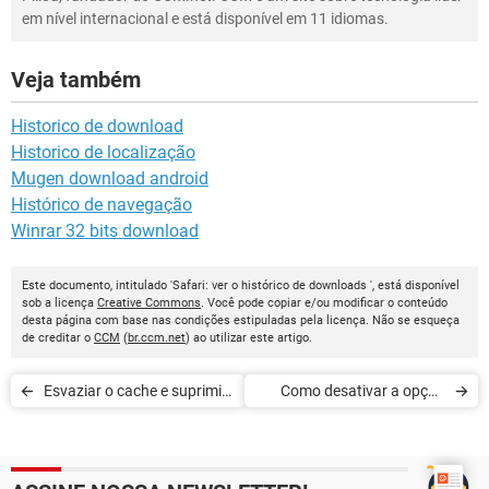
em nível internacional e está disponível em 11 idiomas.
Veja também
Historico de download
Historico de localização
Mugen download android
Histórico de navegação
Winrar 32 bits download
Este documento, intitulado 'Safari: ver o histórico de downloads ', está disponível
sob a licença
Creative Commons
. Você pode copiar e/ou modificar o conteúdo
desta página com base nas condições estipuladas pela licença. Não se esqueça
de creditar o
CCM
(
br.ccm.net
) ao utilizar este artigo.
Esvaziar o cache e suprimir
Como desativar a opção
os cookies do safari
Abrir arquivos seguros após
transferência no SAafari