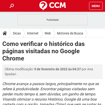
MENU
INÍCIO
JOGOS
WHATSAPP
DICAS
Dicas
Internet
Web
Motores de Busca
CELULAR
FACEBOOK
JOGOS
WHATSAPP
DOWNLOADS
Como verificar o histórico das
Google
OUTLOOK
EXCEL
CELULAR
FACEBOOK
páginas visitadas no Google
INSTAGRAM
JOGOS
GMAIL
WHATSAPP
FÓRUM
OUTLOOK
EXCEL
Chrome
GUIA DE COMPRAS
CELULAR
FACEBOOK
INSTAGRAM
JOGOS
GMAIL
WHATSAPP
GLOSSÁRIO
OUTLOOK
EXCEL
Última modificação:
9 de fevereiro de 2022 às 04:27
por
Ana
GUIA DE COMPRAS
CELULAR
FACEBOOK
Spadari
.
INSTAGRAM
JOGOS
GMAIL
WHATSAPP
OUTLOOK
EXCEL
GUIA DE COMPRAS
CELULAR
FACEBOOK
Chrome avança a passos largos, principalmente no que se
INSTAGRAM
GMAIL
refere à produtividade. Encontrar páginas visitadas sem
OUTLOOK
EXCEL
perder muito tempo é, sem dúvidas, um ganho de tempo.
GUIA DE COMPRAS
INSTAGRAM
GMAIL
Visando otimizar o recurso Histórico, Google dá uma boa
cartada com a opção Jornadas (Trips) que vem se juntar às