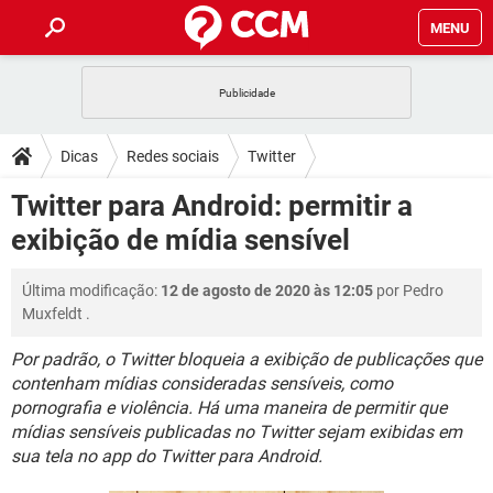
MENU
INÍCIO
JOGOS
WHATSAPP
DICAS
Dicas
Redes sociais
Twitter
CELULAR
FACEBOOK
JOGOS
WHATSAPP
DOWNLOADS
Twitter para Android: permitir a
OUTLOOK
EXCEL
CELULAR
FACEBOOK
exibição de mídia sensível
INSTAGRAM
JOGOS
GMAIL
WHATSAPP
FÓRUM
OUTLOOK
EXCEL
GUIA DE COMPRAS
CELULAR
FACEBOOK
Última modificação:
12 de agosto de 2020 às 12:05
por
Pedro
INSTAGRAM
JOGOS
GMAIL
WHATSAPP
GLOSSÁRIO
OUTLOOK
Muxfeldt
.
EXCEL
GUIA DE COMPRAS
CELULAR
FACEBOOK
INSTAGRAM
JOGOS
GMAIL
WHATSAPP
Por padrão, o Twitter bloqueia a exibição de publicações que
OUTLOOK
EXCEL
contenham mídias consideradas sensíveis, como
GUIA DE COMPRAS
CELULAR
FACEBOOK
pornografia e violência. Há uma maneira de permitir que
INSTAGRAM
GMAIL
OUTLOOK
EXCEL
mídias sensíveis publicadas no Twitter sejam exibidas em
GUIA DE COMPRAS
sua tela no app do Twitter para Android.
INSTAGRAM
GMAIL