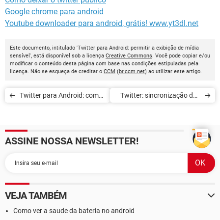
Google chrome para android
Youtube downloader para android, grátis! www.yt3dl.net
Este documento, intitulado 'Twitter para Android: permitir a exibição de mídia
sensível', está disponível sob a licença
Creative Commons
. Você pode copiar e/ou
modificar o conteúdo desta página com base nas condições estipuladas pela
licença. Não se esqueça de creditar o
CCM
(
br.ccm.net
) ao utilizar este artigo.
Twitter para Android: como
Twitter: sincronização das
definir o tamanho da fonte
mensagens diretas (DM)
padrão
ASSINE NOSSA NEWSLETTER!
VEJA TAMBÉM
Como ver a saude da bateria no android