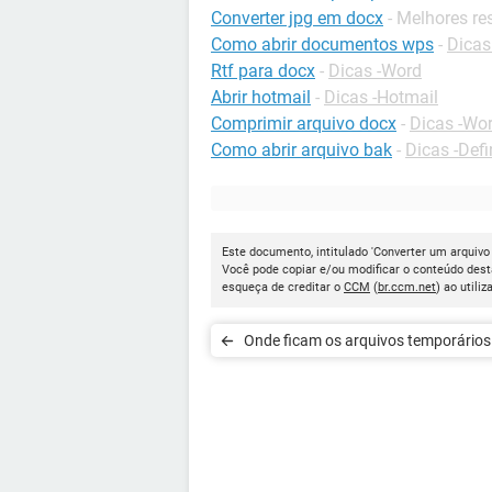
Converter jpg em docx
- Melhores re
Como abrir documentos wps
-
Dicas 
Rtf para docx
-
Dicas -Word
Abrir hotmail
-
Dicas -Hotmail
Comprimir arquivo docx
-
Dicas -Wo
Como abrir arquivo bak
-
Dicas -Defi
Este documento, intitulado 'Converter um arquivo
Você pode copiar e/ou modificar o conteúdo dest
esqueça de creditar o
CCM
(
br.ccm.net
) ao utiliz
Onde ficam os arquivos temporários