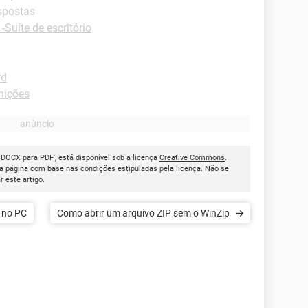
spostas
-Suíte de escritório
rd
nições
 DOCX para PDF', está disponível sob a licença
Creative Commons
.
a página com base nas condições estipuladas pela licença. Não se
ar este artigo.
 no PC
Como abrir um arquivo ZIP sem o WinZip