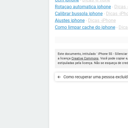
Rotaçao automatica iphone
-
Dicas 
Calibrar bussola iphone
-
Dicas -iPh
Ajustes iphone
-
Dicas -iPhone
Como limpar cache do iphone
-
Dica
Este documento, intitulado ' iPhone 5S - Silenci
a licença
Creative Commons
. Você pode copiar 
estipuladas pela licença. Não se esqueça de cred
Como recuperar uma pessoa excluíd
Facebook