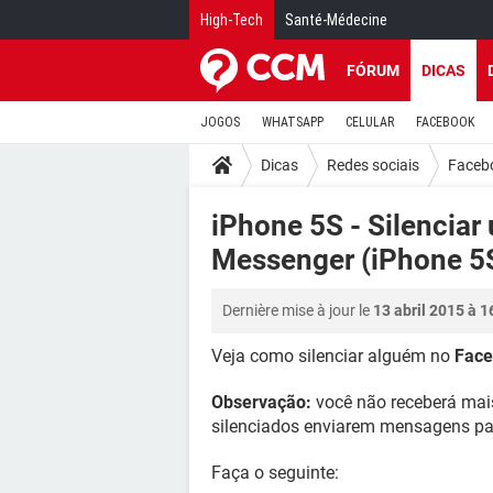
High-Tech
Santé-Médecine
FÓRUM
DICAS
JOGOS
WHATSAPP
CELULAR
FACEBOOK
Dicas
Redes sociais
Faceb
iPhone 5S - Silencia
Messenger (iPhone 5
Dernière mise à jour le
13 abril 2015 à 1
Veja como silenciar alguém no
Face
Observação:
você não receberá mais
silenciados enviarem mensagens pa
Faça o seguinte: