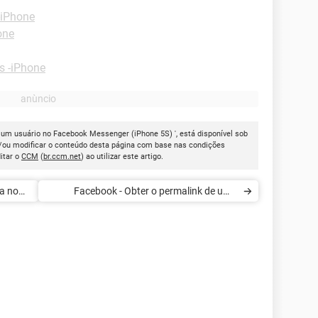
-iPhone
one
s -iPhone
ar um usuário no Facebook Messenger (iPhone 5S) ', está disponível sob
e/ou modificar o conteúdo desta página com base nas condições
itar o
CCM
(
br.ccm.net
) ao utilizar este artigo.
a no
Facebook - Obter o permalink de uma
publicação