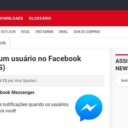
DOWNLOADS
GLOSSÁRIO
OUTLOOK
EXCEL
INSTAGRAM
GMAIL
GUIA DE COMPRAS
ook
r um usuário no Facebook
ASS
S)
NEW
6:12
par
Ana Spadari
.
book Messenger
.
 notificações quando os usuários
ra você!