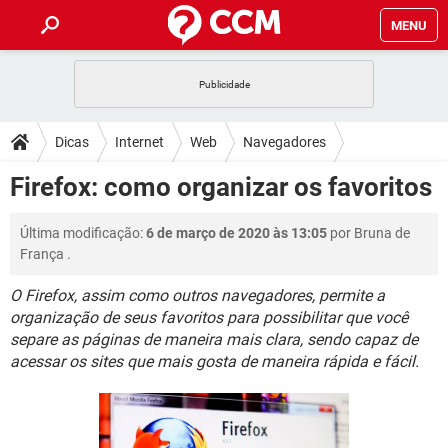
MENU
INÍCIO
JOGOS
WHATSAPP
DICAS
Dicas
Internet
Web
Navegadores
CELULAR
FACEBOOK
JOGOS
WHATSAPP
DOWNLOADS
Firefox: como organizar os favoritos
Mozilla Firefox
OUTLOOK
EXCEL
CELULAR
FACEBOOK
INSTAGRAM
JOGOS
GMAIL
WHATSAPP
FÓRUM
Última modificação:
6 de março de 2020 às 13:05
por
Bruna de
OUTLOOK
EXCEL
GUIA DE COMPRAS
CELULAR
FACEBOOK
França
.
INSTAGRAM
JOGOS
GMAIL
WHATSAPP
GLOSSÁRIO
OUTLOOK
EXCEL
O Firefox, assim como outros navegadores, permite a
GUIA DE COMPRAS
CELULAR
FACEBOOK
organização de seus favoritos para possibilitar que você
INSTAGRAM
JOGOS
GMAIL
WHATSAPP
OUTLOOK
EXCEL
separe as páginas de maneira mais clara, sendo capaz de
GUIA DE COMPRAS
CELULAR
FACEBOOK
acessar os sites que mais gosta de maneira rápida e fácil.
INSTAGRAM
GMAIL
OUTLOOK
EXCEL
GUIA DE COMPRAS
INSTAGRAM
GMAIL