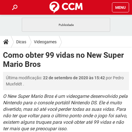
MENU
INÍCIO
JOGOS
WHATSAPP
DICAS
Dicas
Videogames
CELULAR
FACEBOOK
JOGOS
WHATSAPP
DOWNLOADS
Como obter 99 vidas no New Super
OUTLOOK
EXCEL
CELULAR
FACEBOOK
Mario Bros
INSTAGRAM
JOGOS
GMAIL
WHATSAPP
FÓRUM
OUTLOOK
EXCEL
GUIA DE COMPRAS
CELULAR
FACEBOOK
Última modificação:
22 de setembro de 2020 às 15:42
por
Pedro
INSTAGRAM
JOGOS
GMAIL
WHATSAPP
GLOSSÁRIO
OUTLOOK
Muxfeldt
.
EXCEL
GUIA DE COMPRAS
CELULAR
FACEBOOK
INSTAGRAM
JOGOS
GMAIL
WHATSAPP
O New Super Mario Bros é um videogame desenvolvido pela
OUTLOOK
EXCEL
Nintendo para o console portátil Nintendo DS. Ele é muito
GUIA DE COMPRAS
CELULAR
FACEBOOK
divertido, mas só até você perder todas as suas vidas. Para
INSTAGRAM
GMAIL
OUTLOOK
EXCEL
não ter que voltar para o último ponto onde o jogo foi salvo,
GUIA DE COMPRAS
existem alguns truques para você obter até 99 vidas e não
INSTAGRAM
GMAIL
ter mais que se preocupar isso.