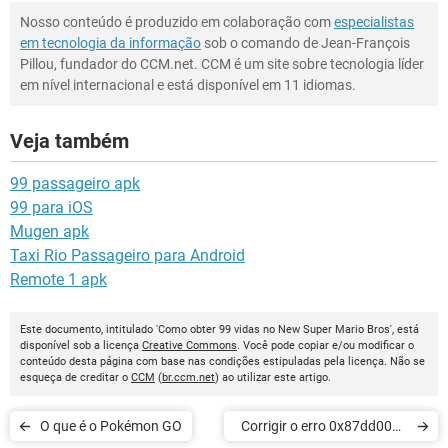
Nosso conteúdo é produzido em colaboração com
especialistas
em tecnologia da informação
sob o comando de Jean-François
Pillou, fundador do CCM.net. CCM é um site sobre tecnologia líder
em nível internacional e está disponível em 11 idiomas.
Veja também
99 passageiro apk
99 para iOS
Mugen apk
Taxi Rio Passageiro para Android
Remote 1 apk
Este documento, intitulado 'Como obter 99 vidas no New Super Mario Bros', está
disponível sob a licença
Creative Commons
. Você pode copiar e/ou modificar o
conteúdo desta página com base nas condições estipuladas pela licença. Não se
esqueça de creditar o
CCM
(
br.ccm.net
) ao utilizar este artigo.
O que é o Pokémon GO
Corrigir o erro 0x87dd0013