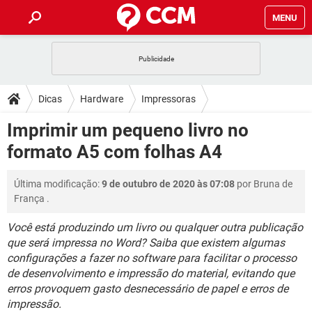
MENU
INÍCIO
JOGOS
WHATSAPP
DICAS
Dicas
Hardware
Impressoras
CELULAR
FACEBOOK
JOGOS
WHATSAPP
DOWNLOADS
Imprimir um pequeno livro no
OUTLOOK
EXCEL
CELULAR
FACEBOOK
formato A5 com folhas A4
INSTAGRAM
JOGOS
GMAIL
WHATSAPP
FÓRUM
OUTLOOK
EXCEL
GUIA DE COMPRAS
CELULAR
FACEBOOK
Última modificação:
9 de outubro de 2020 às 07:08
por
Bruna de
INSTAGRAM
JOGOS
GMAIL
WHATSAPP
GLOSSÁRIO
OUTLOOK
França
.
EXCEL
GUIA DE COMPRAS
CELULAR
FACEBOOK
INSTAGRAM
JOGOS
GMAIL
WHATSAPP
Você está produzindo um livro ou qualquer outra publicação
OUTLOOK
EXCEL
que será impressa no Word? Saiba que existem algumas
GUIA DE COMPRAS
CELULAR
FACEBOOK
configurações a fazer no software para facilitar o processo
INSTAGRAM
GMAIL
OUTLOOK
EXCEL
de desenvolvimento e impressão do material, evitando que
GUIA DE COMPRAS
erros provoquem gasto desnecessário de papel e erros de
INSTAGRAM
GMAIL
impressão.