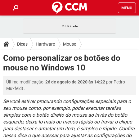
MENU
INÍCIO
JOGOS
WHATSAPP
DICAS
Dicas
Hardware
Mouse
CELULAR
FACEBOOK
JOGOS
WHATSAPP
DOWNLOADS
Como personalizar os botões do
OUTLOOK
EXCEL
CELULAR
FACEBOOK
mouse no Windows 10
INSTAGRAM
JOGOS
GMAIL
WHATSAPP
FÓRUM
OUTLOOK
EXCEL
GUIA DE COMPRAS
CELULAR
FACEBOOK
Última modificação:
26 de agosto de 2020 às 14:22
por
Pedro
INSTAGRAM
JOGOS
GMAIL
WHATSAPP
GLOSSÁRIO
OUTLOOK
Muxfeldt
.
EXCEL
GUIA DE COMPRAS
CELULAR
FACEBOOK
INSTAGRAM
JOGOS
GMAIL
WHATSAPP
Se você estiver procurando configurações especiais para o
OUTLOOK
EXCEL
seu mouse como, por exemplo, poder executar tarefas
GUIA DE COMPRAS
CELULAR
FACEBOOK
simples com o botão direito do mouse ao invés do botão
INSTAGRAM
GMAIL
OUTLOOK
EXCEL
esquerdo, deixa-lo mais ou menos rápido ou travar o clique
GUIA DE COMPRAS
para destacar e arrastar um item, é simples e rápido. Confira
INSTAGRAM
GMAIL
nessa dica o que acessar para ajustar as configurações do