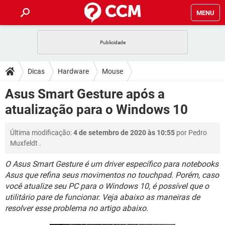
MENU
INÍCIO
JOGOS
WHATSAPP
DICAS
Dicas
Hardware
Mouse
CELULAR
FACEBOOK
JOGOS
WHATSAPP
DOWNLOADS
Asus Smart Gesture após a
OUTLOOK
EXCEL
CELULAR
FACEBOOK
atualização para o Windows 10
INSTAGRAM
JOGOS
GMAIL
WHATSAPP
FÓRUM
OUTLOOK
EXCEL
GUIA DE COMPRAS
CELULAR
FACEBOOK
Última modificação:
4 de setembro de 2020 às 10:55
por
Pedro
INSTAGRAM
JOGOS
GMAIL
WHATSAPP
GLOSSÁRIO
OUTLOOK
Muxfeldt
.
EXCEL
GUIA DE COMPRAS
CELULAR
FACEBOOK
INSTAGRAM
JOGOS
GMAIL
WHATSAPP
O Asus Smart Gesture é um driver específico para notebooks
OUTLOOK
EXCEL
Asus que refina seus movimentos no touchpad. Porém, caso
GUIA DE COMPRAS
CELULAR
FACEBOOK
você atualize seu PC para o Windows 10, é possível que o
INSTAGRAM
GMAIL
OUTLOOK
EXCEL
utilitário pare de funcionar. Veja abaixo as maneiras de
GUIA DE COMPRAS
resolver esse problema no artigo abaixo.
INSTAGRAM
GMAIL