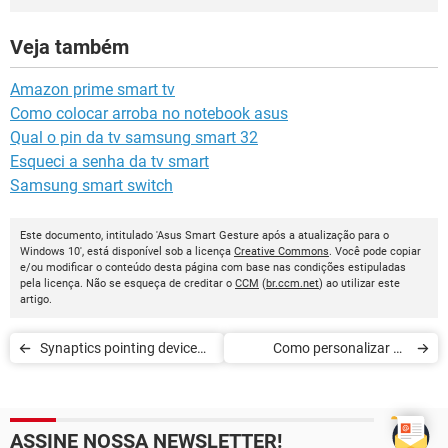
Veja também
Amazon prime smart tv
Como colocar arroba no notebook asus
Qual o pin da tv samsung smart 32
Esqueci a senha da tv smart
Samsung smart switch
Este documento, intitulado 'Asus Smart Gesture após a atualização para o
Windows 10', está disponível sob a licença
Creative Commons
. Você pode copiar
e/ou modificar o conteúdo desta página com base nas condições estipuladas
pela licença. Não se esqueça de creditar o
CCM
(
br.ccm.net
) ao utilizar este
artigo.
Synaptics pointing device
Como personalizar os
driver, o que é?
botões do mouse no
Windows 10
ASSINE NOSSA NEWSLETTER!