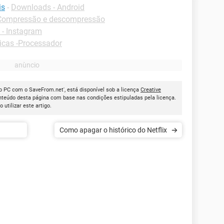
is
-
Downloads - Android
Compressão e descompressão
- Instagram
icas -Processador
o PC com o SaveFrom.net', está disponível sob a licença
Creative
onteúdo desta página com base nas condições estipuladas pela licença.
ao utilizar este artigo.
Como apagar o histórico do Netflix