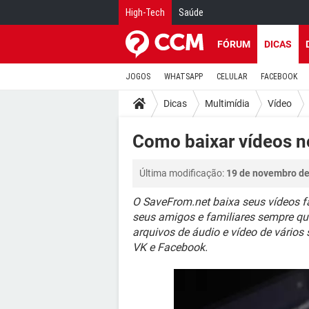
High-Tech
Saúde
FÓRUM
DICAS
JOGOS
WHATSAPP
CELULAR
FACEBOOK
Dicas
Multimídia
Vídeo
Como baixar vídeos 
Última modificação:
19 de novembro de
O SaveFrom.net baixa seus vídeos f
seus amigos e familiares sempre que
arquivos de áudio e vídeo de vários 
VK e Facebook.