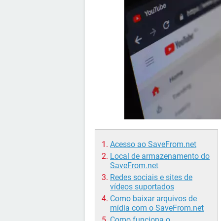
Acesso ao SaveFrom.net
Local de armazenamento do
SaveFrom.net
Redes sociais e sites de
vídeos suportados
Como baixar arquivos de
mídia com o SaveFrom.net
Como funciona o