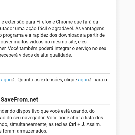
 e extensão para Firefox e Chrome que fará da
putador uma ação fácil e agradável. As vantagens
do programa e a rapidez dos downloads a partir de
houver muitos vídeos no mesmo site, eles
her. Você também poderá integrar o serviço no seu
 receberá vídeos de alta qualidade.
e
aqui
. Quanto às extensões, clique
aqui
para o
 SaveFrom.net
der do dispositivo que você está usando, do
ão do seu navegador. Você pode abrir a lista dos
ndo, simultaneamente, as teclas
Ctrl
+
J
. Assim,
os foram armazenados.