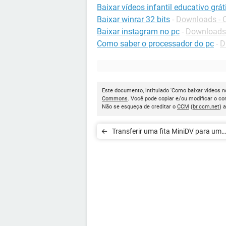
Baixar vídeos infantil educativo grát
Baixar winrar 32 bits
-
Downloads - 
Baixar instagram no pc
-
Downloads 
Como saber o processador do pc
-
D
Este documento, intitulado 'Como baixar vídeos n
Commons
. Você pode copiar e/ou modificar o c
Não se esqueça de creditar o
CCM
(
br.ccm.net
) 
Transferir uma fita MiniDV para um
computador