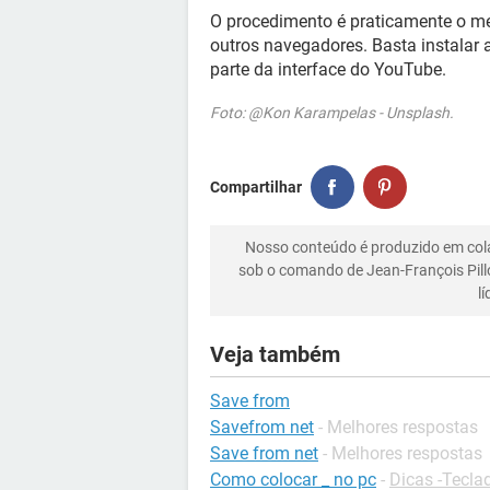
O procedimento é praticamente o 
outros navegadores. Basta instalar 
parte da interface do YouTube.
Foto: @Kon Karampelas - Unsplash.
Compartilhar
Nosso conteúdo é produzido em co
sob o comando de Jean-François Pill
l
Veja também
Save from
Savefrom net
- Melhores respostas
Save from net
- Melhores respostas
Como colocar _ no pc
-
Dicas -Tecla