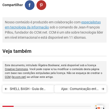
Compartilhar
Nosso conteúdo é produzido em colaboração com
especialistas
em tecnologia da informação
sob o comando de Jean-François
Pillou, fundador do CCM.net. CCM é um site sobre tecnologia líder
em nível internacional e está disponível em 11 idiomas.
Veja também
Este documento, intitulado 'Álgebra Booleana', está disponível sob a licença
Creative Commons
. Você pode copiar e/ou modificar o conteúdo desta página
com base nas condições estipuladas pela licença. Não se esqueça de creditar o
CCM
(
br.ccm.net
) ao utilizar este artigo.
SHELL BASH - Guia de
Ajax : Comunicação entre
utilização - Nível debutante
um script Perl e um
JavaScript