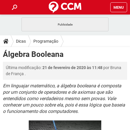
MENU
INÍCIO
JOGOS
WHATSAPP
DICAS
Dicas
Programação
CELULAR
FACEBOOK
JOGOS
WHATSAPP
DOWNLOADS
Álgebra Booleana
OUTLOOK
EXCEL
CELULAR
FACEBOOK
INSTAGRAM
JOGOS
GMAIL
WHATSAPP
FÓRUM
Última modificação:
21 de fevereiro de 2020 às 11:48
por
Bruna
OUTLOOK
EXCEL
GUIA DE COMPRAS
CELULAR
FACEBOOK
de França
.
INSTAGRAM
JOGOS
GMAIL
WHATSAPP
GLOSSÁRIO
OUTLOOK
EXCEL
Em linguajar matemático, a álgebra booleana é composta
GUIA DE COMPRAS
CELULAR
FACEBOOK
por um conjunto de operadores e de axiomas que são
INSTAGRAM
JOGOS
GMAIL
WHATSAPP
OUTLOOK
EXCEL
entendidos como verdadeiros mesmo sem provas. Vale
GUIA DE COMPRAS
CELULAR
FACEBOOK
conhecer um pouco sobre ela, pois é essa lógica que baseia
INSTAGRAM
GMAIL
o funcionamento dos computadores.
OUTLOOK
EXCEL
GUIA DE COMPRAS
INSTAGRAM
GMAIL