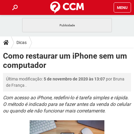
MENU
INÍCIO
JOGOS
WHATSAPP
DICAS
Dicas
CELULAR
FACEBOOK
JOGOS
WHATSAPP
DOWNLOADS
Como restaurar um iPhone sem um
OUTLOOK
EXCEL
CELULAR
FACEBOOK
computador
INSTAGRAM
JOGOS
GMAIL
WHATSAPP
FÓRUM
OUTLOOK
EXCEL
GUIA DE COMPRAS
CELULAR
FACEBOOK
Última modificação:
5 de novembro de 2020 às 13:07
por
Bruna
INSTAGRAM
JOGOS
GMAIL
WHATSAPP
GLOSSÁRIO
OUTLOOK
de França
.
EXCEL
GUIA DE COMPRAS
CELULAR
FACEBOOK
INSTAGRAM
JOGOS
GMAIL
WHATSAPP
Com acesso ao iPhone, redefini-lo é tarefa simples e rápida.
OUTLOOK
EXCEL
O método é indicado para se fazer antes da venda do celular
GUIA DE COMPRAS
CELULAR
FACEBOOK
ou quando ele não funcionar mais corretamente
.
INSTAGRAM
GMAIL
OUTLOOK
EXCEL
GUIA DE COMPRAS
INSTAGRAM
GMAIL