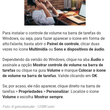
GUIA DE COMPRAS
Para instalar o controle de volume na barra de tarefas do
Windows, ou seja, para fazer aparecer o ícone em forma de
alto-falante, basta abrir o
Painel de controle
, clicar duas
vezes no ícone
Multimídia
ou
Sons e dispositivos de áudio
.
Dependendo da versão do Windows, clique na aba
Áudio
e
assinale a opção
Mostrar controle de volume na barra de
tarefas
ou clique na guia
Volume
e marque
Colocar o ícone
de volume na barra de tarefas
. Valide clicando em
OK
.
Se, por acaso, ele não aparecer, clique direito na barra de
tarefas >
Propriedades
>
Personalizar
. Localize o ícone
Volume
e escolha
Mostrar sempre
.
Foto: © gstockstudio - 123RF.com