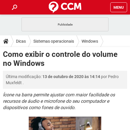
MENU
INÍCIO
JOGOS
WHATSAPP
DICAS
Dicas
Sistemas operacionais
Windows
CELULAR
FACEBOOK
JOGOS
WHATSAPP
DOWNLOADS
Como exibir o controle do volume
OUTLOOK
EXCEL
CELULAR
FACEBOOK
no Windows
INSTAGRAM
JOGOS
GMAIL
WHATSAPP
FÓRUM
OUTLOOK
EXCEL
GUIA DE COMPRAS
CELULAR
FACEBOOK
Última modificação:
13 de outubro de 2020 às 14:14
por
Pedro
INSTAGRAM
JOGOS
GMAIL
WHATSAPP
GLOSSÁRIO
OUTLOOK
Muxfeldt
.
EXCEL
GUIA DE COMPRAS
CELULAR
FACEBOOK
INSTAGRAM
JOGOS
GMAIL
WHATSAPP
Ícone na barra permite ajustar com maior facilidade os
OUTLOOK
EXCEL
recursos de áudio e microfone do seu computador e
GUIA DE COMPRAS
CELULAR
FACEBOOK
dispositivos como fones de ouvido.
INSTAGRAM
GMAIL
OUTLOOK
EXCEL
GUIA DE COMPRAS
INSTAGRAM
GMAIL