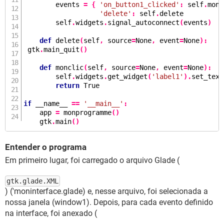
        events 
=
{
'on_button1_clicked'
:
 self
.
monc
'delete'
:
 self
.
delete          
        self
.
widgets
.
signal_autoconnect
(
events
)
def
delete
(
self
,
 source
=
None
,
 event
=
None
):
 gtk
.
main_quit
()
def
monclic
(
self
,
 source
=
None
,
 event
=
None
):
        self
.
widgets
.
get_widget
(
'label1'
).
set_text
return
 True

if
 __name__ 
==
'__main__'
:
    app 
=
monprogramme
()
    gtk
.
main
()
Entender o programa
Em primeiro lugar, foi carregado o arquivo Glade (
gtk.glade.XML
) ('moninterface.glade) e, nesse arquivo, foi selecionada a
nossa janela (window1). Depois, para cada evento definido
na interface, foi anexado (