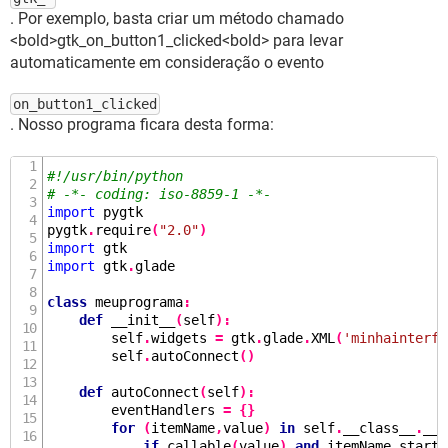
. Por exemplo, basta criar um método chamado
<bold>gtk_on_button1_clicked<bold> para levar
automaticamente em consideração o evento
on_button1_clicked
. Nosso programa ficara desta forma:
#!/usr/bin/python
# -*- coding: iso-8859-1 -*-
import
 pygtk

pygtk
.
require
(
"2.0"
)
import
import
 gtk
.
glade

class
 meuprograma
:
def
__init__
(
self
):
        self
.
widgets 
=
 gtk
.
glade
.
XML
(
'minhainterfa
        self
.
autoConnect
()
def
autoConnect
(
self
):
        eventHandlers 
=
{}
for
(
itemName
,
value
)
in
 self
.
__class__
.
__d
if
callable
(
value
)
and
 itemName
.
starts