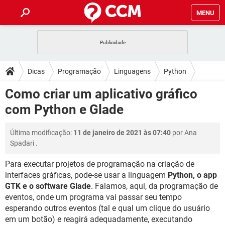
MENU
INÍCIO
JOGOS
WHATSAPP
DICAS
Dicas
Programação
Linguagens
Python
CELULAR
FACEBOOK
JOGOS
WHATSAPP
DOWNLOADS
Como criar um aplicativo gráfico
OUTLOOK
EXCEL
CELULAR
FACEBOOK
com Python e Glade
INSTAGRAM
JOGOS
GMAIL
WHATSAPP
FÓRUM
OUTLOOK
EXCEL
GUIA DE COMPRAS
CELULAR
FACEBOOK
Última modificação:
11 de janeiro de 2021 às 07:40
por
Ana
INSTAGRAM
JOGOS
GMAIL
WHATSAPP
GLOSSÁRIO
OUTLOOK
Spadari
.
EXCEL
GUIA DE COMPRAS
CELULAR
FACEBOOK
INSTAGRAM
JOGOS
GMAIL
WHATSAPP
Para executar projetos de programação na criação de
OUTLOOK
EXCEL
interfaces gráficas, pode-se usar a linguagem
Python, o app
GUIA DE COMPRAS
CELULAR
FACEBOOK
GTK e o software Glade
. Falamos, aqui, da programação de
INSTAGRAM
GMAIL
OUTLOOK
EXCEL
eventos, onde um programa vai passar seu tempo
GUIA DE COMPRAS
esperando outros eventos (tal e qual um clique do usuário
INSTAGRAM
GMAIL
em um botão) e reagirá adequadamente, executando