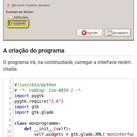
A criação do programa
O programa irá, na continuidade, carregar a interface recém
criada:
#!/usr/bin/python
# -*- coding: iso-8859-1 -*-
import
 pygtk

pygtk
.
require
(
"2.0"
)
import
import
 gtk
.
glade

class
 monprogramme
:
def
__init__
(
self
):
        self
.
widgets 
=
 gtk
.
glade
.
XML
(
'moninterface