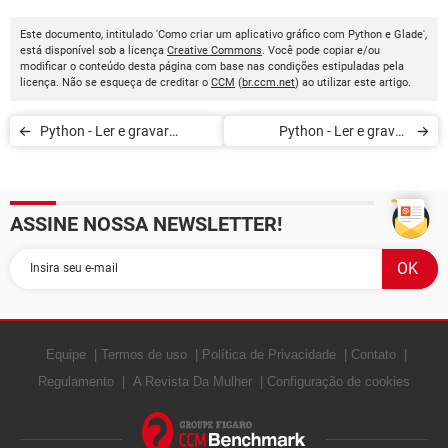
Este documento, intitulado 'Como criar um aplicativo gráfico com Python e Glade',
está disponível sob a licença
Creative Commons
. Você pode copiar e/ou
modificar o conteúdo desta página com base nas condições estipuladas pela
licença. Não se esqueça de creditar o
CCM
(
br.ccm.net
) ao utilizar este artigo.
Python - Ler e gravar
Python - Ler e gravar
arquivos CSV
arquivos CSV
ASSINE NOSSA NEWSLETTER!
Equipe
Termos de uso
Política de Privacidade
Contato
Regulamento
A Revista Da Mulher
Configuração de cookies