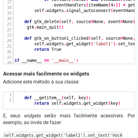
                eventHandlers
[
itemName
[
4
:]]
=
geta
        self
.
widgets
.
signal_autoconnect
(
eventHandl
def
gtk_delete
(
self
,
 source
=
None
,
 event
=
None
):
     gtk
.
main_quit
()
def
gtk_on_button1_clicked
(
self
,
 source
=
None
,
 
        self
.
widgets
.
get_widget
(
'label1'
).
set_text
return
 True

if
 __name__ 
==
'__main__'
:
    app 
=
meuprograma
()
    gtk
.
main
()
Acessar mais facilmente os widgets
Adicione este método à sua classe:
def
__getitem__
(
self
,
 key
):
return
 self
.
widgets
.
get_widget
(
key
)
E, seus
widgets
serão mais facilmente acessíveis. Por
exemplo, ao invés de fazer:
self.widgets.get_widget('label1').set_text('Você