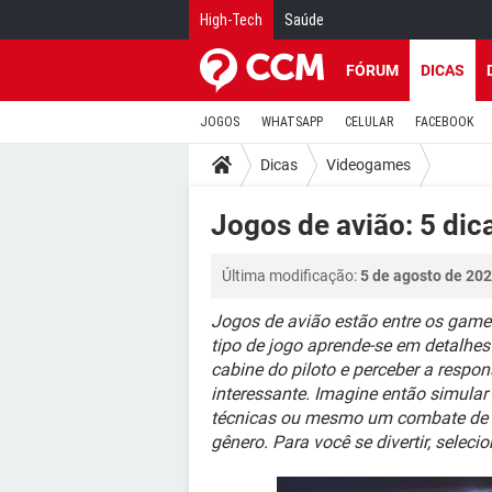
High-Tech
Saúde
FÓRUM
DICAS
JOGOS
WHATSAPP
CELULAR
FACEBOOK
Dicas
Videogames
Jogos de avião: 5 dic
Última modificação:
5 de agosto de 202
Jogos de avião estão entre os game
tipo de jogo aprende-se em detalhe
cabine do piloto e perceber a respo
interessante. Imagine então simular
técnicas ou mesmo um combate de g
gênero. Para você se divertir, selec