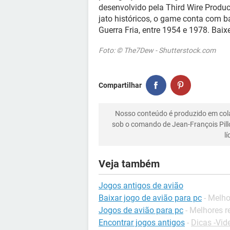
desenvolvido pela Third Wire Produc
jato históricos, o game conta com 
Guerra Fria, entre 1954 e 1978. Bai
Foto: © The7Dew - Shutterstock.com
Compartilhar
Nosso conteúdo é produzido em co
sob o comando de Jean-François Pill
l
Veja também
Jogos antigos de avião
Baixar jogo de avião para pc
- Melh
Jogos de avião para pc
- Melhores 
Encontrar jogos antigos
-
Dicas -Vi