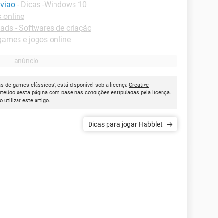
viao
-
Dicas -Windows 10
 online
ds - Softwares de criação
ames e jogos online
as de games clássicos', está disponível sob a licença
Creative
onteúdo desta página com base nas condições estipuladas pela licença.
ao utilizar este artigo.
Dicas para jogar Habblet