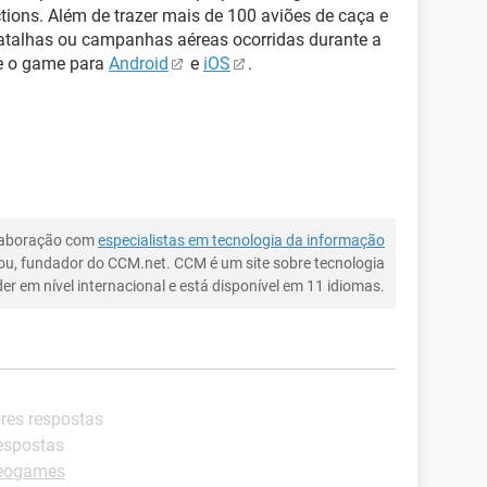
tions. Além de trazer mais de 100 aviões de caça e
batalhas ou campanhas aéreas ocorridas durante a
xe o game para
Android
e
iOS
.
laboração com
especialistas em tecnologia da informação
ou, fundador do CCM.net. CCM é um site sobre tecnologia
íder em nível internacional e está disponível em 11 idiomas.
ores respostas
respostas
deogames