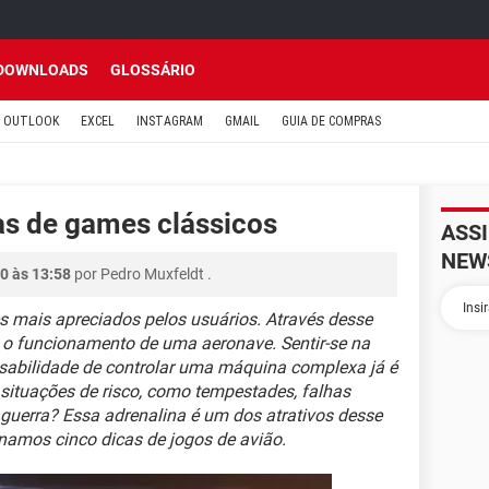
DOWNLOADS
GLOSSÁRIO
OUTLOOK
EXCEL
INSTAGRAM
GMAIL
GUIA DE COMPRAS
as de games clássicos
ASS
NEW
0 às 13:58
por
Pedro Muxfeldt
.
s mais apreciados pelos usuários. Através desse
s o funcionamento de uma aeronave. Sentir-se na
nsabilidade de controlar uma máquina complexa já é
 situações de risco, como tempestades, falhas
uerra? Essa adrenalina é um dos atrativos desse
ionamos cinco dicas de jogos de avião.