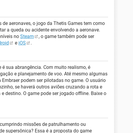
s de aeronaves, o jogo da Thetis Games tem como
itar a queda ou acidente envolvendo a aeronave.
oníveis no
Steam
, o game também pode ser
roid
e
iOS
.
me é sua abrangência. Com muito realismo, é
vegação e planejamento de voo. Até mesmo algumas
ra Embraer podem ser pilotadas no game. O usuário
ozinho, se haverá outros aviões cruzando a rota e
 e destino. O game pode ser jogado offline. Baixe o
a, cumprindo missões de patrulhamento ou
ade supersônica? Essa é a proposta do game