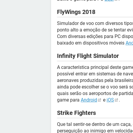
FlyWings 2018
Simulador de voo com diversos tipo
ponto alto a emoção de se tentar ev
Com diversas edições para PC disp
baixado em dispositivos móveis
And
Infinity Flight Simulator
A característica principal deste ga
possível entrar em sistemas de na
aeronaves produzidas pela brasilei
ainda pode escolher se o voo será s
quais serão os aeroportos de partida
game para
Android
e
iOS
.
Strike Fighters
Que tal sentir-se dentro de um caç
perseguição ao inimigo em velocid