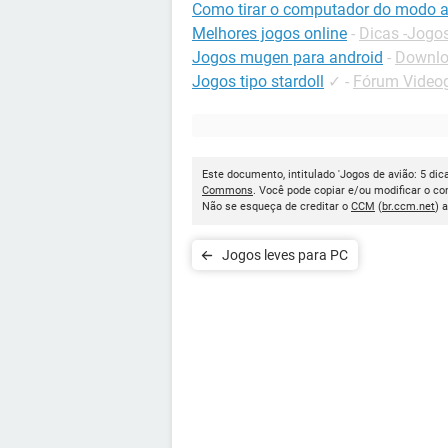
Como tirar o computador do modo a
Melhores jogos online
-
Dicas -Jogos
Jogos mugen para android
-
Downloa
Jogos tipo stardoll
✓
-
Fórum Videog
Este documento, intitulado 'Jogos de avião: 5 dic
Commons
. Você pode copiar e/ou modificar o c
Não se esqueça de creditar o
CCM
(
br.ccm.net
) 
Jogos leves para PC