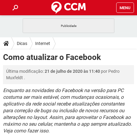
MENU
INÍCIO
JOGOS
WHATSAPP
DICAS
Dicas
Internet
CELULAR
FACEBOOK
JOGOS
WHATSAPP
DOWNLOADS
Como atualizar o Facebook
OUTLOOK
EXCEL
CELULAR
FACEBOOK
INSTAGRAM
JOGOS
GMAIL
WHATSAPP
FÓRUM
Última modificação:
21 de julho de 2020 às 11:40
por
Pedro
OUTLOOK
EXCEL
GUIA DE COMPRAS
CELULAR
FACEBOOK
Muxfeldt
.
INSTAGRAM
JOGOS
GMAIL
WHATSAPP
GLOSSÁRIO
OUTLOOK
EXCEL
Enquanto as novidades do Facebook na versão para PC
GUIA DE COMPRAS
CELULAR
FACEBOOK
costuma ser mais estável, com mudanças ocasionais, o
INSTAGRAM
JOGOS
GMAIL
WHATSAPP
OUTLOOK
EXCEL
aplicativo da rede social recebe atualizações constantes
GUIA DE COMPRAS
CELULAR
FACEBOOK
para correção de bugs ou inclusão de novos recursos ou
INSTAGRAM
GMAIL
alterações no layout. Assim, para aproveitar o Facebook ao
OUTLOOK
EXCEL
máximo no seu celular, mantenha o app sempre atualizado.
GUIA DE COMPRAS
INSTAGRAM
GMAIL
Veja como fazer isso.