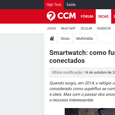
High-Tech
Saúde
FÓRUM
DICAS
JOGOS
WHATSAPP
CELULAR
FACEBOOK
Dicas
Multimídia
Smartwatch: como fu
conectados
Última modificação:
14 de outubro de 2
Quando surgiu, em 2014, o relógio co
considerado como supérfluo se co
e úteis. Mas com o passar dos ano
e recursos interessantes.