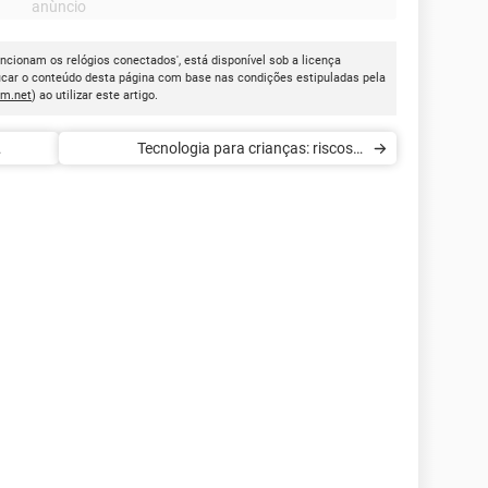
ncionam os relógios conectados', está disponível sob a licença
icar o conteúdo desta página com base nas condições estipuladas pela
cm.net
) ao utilizar este artigo.
Tecnologia para crianças: riscos e
benefícios