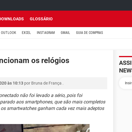
DOWNLOADS
GLOSSÁRIO
OUTLOOK
EXCEL
INSTAGRAM
GMAIL
GUIA DE COMPRAS
ncionam os relógios
ASS
NEW
020 às 10:13
por
Bruna de França
.
nectado não foi levado a sério, pois foi
mparado aos smartphones, que são mais completos
s os smartwatches ganham cada vez mais adeptos