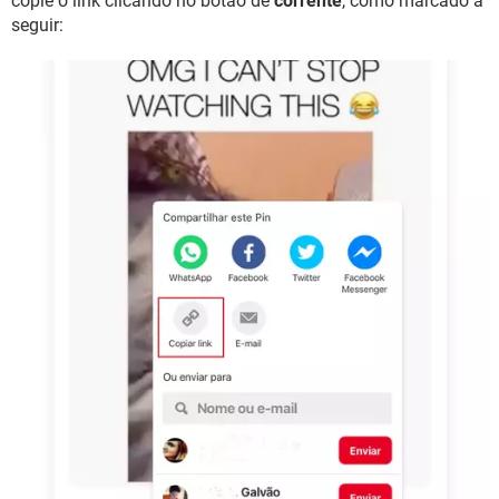
copie o link clicando no botão de
corrente
, como marcado a
seguir: