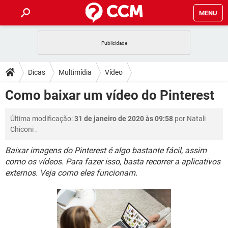
MENU
INÍCIO
JOGOS
WHATSAPP
DICAS
Dicas
Multimídia
Vídeo
CELULAR
FACEBOOK
JOGOS
WHATSAPP
DOWNLOADS
Como baixar um vídeo do Pinterest
OUTLOOK
EXCEL
CELULAR
FACEBOOK
INSTAGRAM
JOGOS
GMAIL
WHATSAPP
FÓRUM
Última modificação:
31 de janeiro de 2020 às 09:58
por
Natali
OUTLOOK
EXCEL
GUIA DE COMPRAS
CELULAR
FACEBOOK
Chiconi
.
INSTAGRAM
JOGOS
GMAIL
WHATSAPP
GLOSSÁRIO
OUTLOOK
EXCEL
Baixar imagens do Pinterest é algo bastante fácil, assim
GUIA DE COMPRAS
CELULAR
FACEBOOK
como os vídeos. Para fazer isso, basta recorrer a aplicativos
INSTAGRAM
JOGOS
GMAIL
WHATSAPP
OUTLOOK
EXCEL
externos. Veja como eles funcionam.
GUIA DE COMPRAS
CELULAR
FACEBOOK
INSTAGRAM
GMAIL
OUTLOOK
EXCEL
GUIA DE COMPRAS
INSTAGRAM
GMAIL