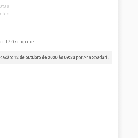
ostas
ostas
r-17.0-setup.exe
icação:
12 de outubro de 2020 às 09:33
por
Ana Spadari
.