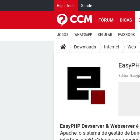
High-Tech
Saúde
FÓRUM
DICAS
JOGOS
WHATSAPP
CELULAR
FACEBOOK
Downloads
Internet
Web
EasyPH
Editor:
Easy
EasyPHP Devserver & Webserver
é 
Apache, o sistema de gestão de ba
interface phpMyAdmin para manipula