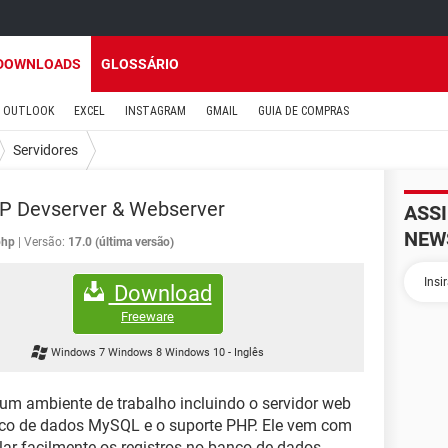
DOWNLOADS
GLOSSÁRIO
OUTLOOK
EXCEL
INSTAGRAM
GMAIL
GUIA DE COMPRAS
Servidores
P Devserver & Webserver
ASS
NEW
php
Versão:
17.0 (última versão)
Download
Freeware
Windows 7 Windows 8 Windows 10
-
Inglês
um ambiente de trabalho incluindo o servidor web
nco de dados MySQL e o suporte PHP. Ele vem com
r facilmente os registros no banco de dados.