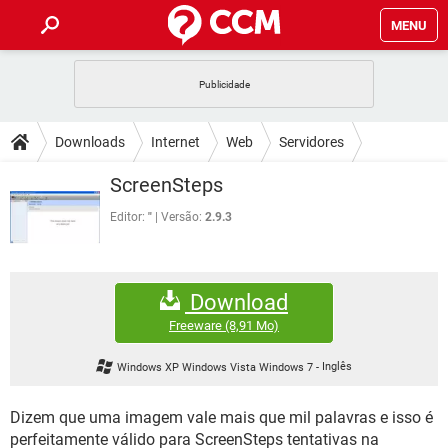
MENU
INÍCIO
JOGOS
WHATSAPP
DICAS
Downloads
Internet
Web
Servidores
CELULAR
FACEBOOK
JOGOS
WHATSAPP
DOWNLOADS
ScreenSteps
OUTLOOK
EXCEL
CELULAR
FACEBOOK
INSTAGRAM
JOGOS
GMAIL
WHATSAPP
Editor:
"
Versão:
2.9.3
FÓRUM
OUTLOOK
EXCEL
GUIA DE COMPRAS
CELULAR
FACEBOOK
INSTAGRAM
JOGOS
GMAIL
WHATSAPP
GLOSSÁRIO
OUTLOOK
EXCEL
Download
GUIA DE COMPRAS
CELULAR
FACEBOOK
INSTAGRAM
JOGOS
GMAIL
WHATSAPP
Freeware
(8,91 Mo)
OUTLOOK
EXCEL
GUIA DE COMPRAS
CELULAR
FACEBOOK
Windows XP Windows Vista Windows 7
-
Inglês
INSTAGRAM
GMAIL
OUTLOOK
EXCEL
GUIA DE COMPRAS
Dizem que uma imagem vale mais que mil palavras e isso é
INSTAGRAM
GMAIL
perfeitamente válido para ScreenSteps tentativas na