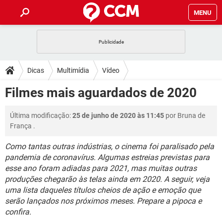
MENU
INÍCIO
JOGOS
WHATSAPP
DICAS
Dicas
Multimídia
Vídeo
CELULAR
FACEBOOK
JOGOS
WHATSAPP
DOWNLOADS
Filmes mais aguardados de 2020
OUTLOOK
EXCEL
CELULAR
FACEBOOK
INSTAGRAM
JOGOS
GMAIL
WHATSAPP
FÓRUM
Última modificação:
25 de junho de 2020 às 11:45
por
Bruna de
OUTLOOK
EXCEL
GUIA DE COMPRAS
CELULAR
FACEBOOK
França
.
INSTAGRAM
JOGOS
GMAIL
WHATSAPP
GLOSSÁRIO
OUTLOOK
EXCEL
Como tantas outras indústrias, o cinema foi paralisado pela
GUIA DE COMPRAS
CELULAR
FACEBOOK
pandemia de coronavírus. Algumas estreias previstas para
INSTAGRAM
JOGOS
GMAIL
WHATSAPP
OUTLOOK
EXCEL
esse ano foram adiadas para 2021, mas muitas outras
GUIA DE COMPRAS
CELULAR
FACEBOOK
produções chegarão às telas ainda em 2020. A seguir, veja
INSTAGRAM
GMAIL
uma lista daqueles títulos cheios de ação e emoção que
OUTLOOK
EXCEL
serão lançados nos próximos meses. Prepare a pipoca e
GUIA DE COMPRAS
INSTAGRAM
GMAIL
confira.