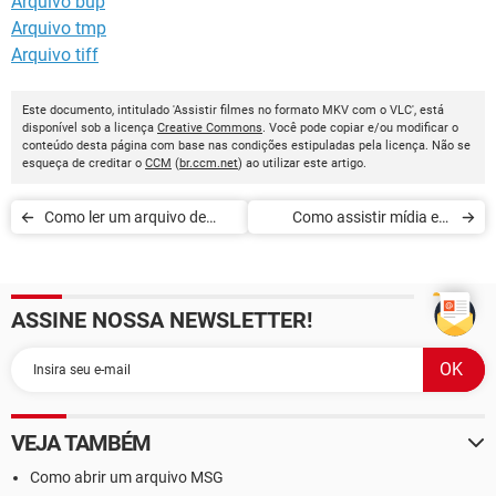
Arquivo bup
Arquivo tmp
Arquivo tiff
Este documento, intitulado 'Assistir filmes no formato MKV com o VLC', está
disponível sob a licença
Creative Commons
. Você pode copiar e/ou modificar o
conteúdo desta página com base nas condições estipuladas pela licença. Não se
esqueça de creditar o
CCM
(
br.ccm.net
) ao utilizar este artigo.
Como ler um arquivo de
Como assistir mídia em
legendas no VLC
streaming no VLC
ASSINE NOSSA NEWSLETTER!
VEJA TAMBÉM
Como abrir um arquivo MSG