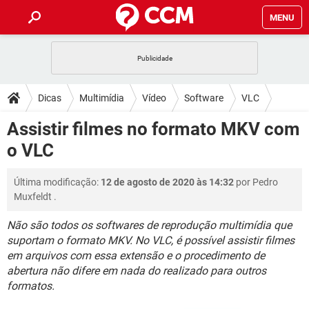
MENU
INÍCIO
JOGOS
WHATSAPP
DICAS
Dicas
Multimídia
Vídeo
Software
VLC
CELULAR
FACEBOOK
JOGOS
WHATSAPP
DOWNLOADS
Assistir filmes no formato MKV com
OUTLOOK
EXCEL
CELULAR
FACEBOOK
o VLC
INSTAGRAM
JOGOS
GMAIL
WHATSAPP
FÓRUM
OUTLOOK
EXCEL
GUIA DE COMPRAS
CELULAR
FACEBOOK
Última modificação:
12 de agosto de 2020 às 14:32
por
Pedro
INSTAGRAM
JOGOS
GMAIL
WHATSAPP
GLOSSÁRIO
OUTLOOK
Muxfeldt
.
EXCEL
GUIA DE COMPRAS
CELULAR
FACEBOOK
INSTAGRAM
JOGOS
GMAIL
WHATSAPP
Não são todos os softwares de reprodução multimídia que
OUTLOOK
EXCEL
suportam o formato MKV. No VLC, é possível assistir filmes
GUIA DE COMPRAS
CELULAR
FACEBOOK
em arquivos com essa extensão e o procedimento de
INSTAGRAM
GMAIL
OUTLOOK
EXCEL
abertura não difere em nada do realizado para outros
GUIA DE COMPRAS
formatos.
INSTAGRAM
GMAIL