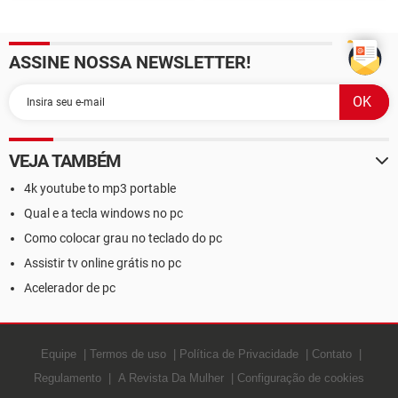
do YouTube
para jogar no PC, console e
celular
ASSINE NOSSA NEWSLETTER!
VEJA TAMBÉM
4k youtube to mp3 portable
Qual e a tecla windows no pc
Como colocar grau no teclado do pc
Assistir tv online grátis no pc
Acelerador de pc
Equipe
Termos de uso
Política de Privacidade
Contato
Regulamento
A Revista Da Mulher
Configuração de cookies