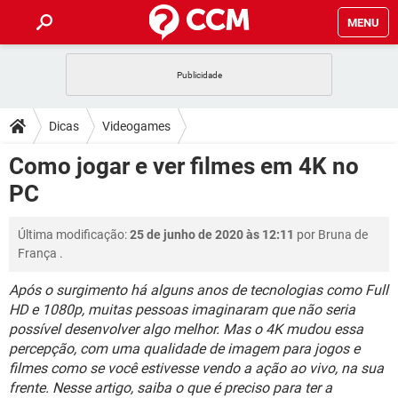
MENU
INÍCIO
JOGOS
WHATSAPP
DICAS
Dicas
Videogames
CELULAR
FACEBOOK
JOGOS
WHATSAPP
DOWNLOADS
Como jogar e ver filmes em 4K no
OUTLOOK
EXCEL
CELULAR
FACEBOOK
PC
INSTAGRAM
JOGOS
GMAIL
WHATSAPP
FÓRUM
OUTLOOK
EXCEL
GUIA DE COMPRAS
CELULAR
FACEBOOK
Última modificação:
25 de junho de 2020 às 12:11
por
Bruna de
INSTAGRAM
JOGOS
GMAIL
WHATSAPP
GLOSSÁRIO
OUTLOOK
França
.
EXCEL
GUIA DE COMPRAS
CELULAR
FACEBOOK
INSTAGRAM
JOGOS
GMAIL
WHATSAPP
Após o surgimento há alguns anos de tecnologias como Full
OUTLOOK
EXCEL
HD e 1080p, muitas pessoas imaginaram que não seria
GUIA DE COMPRAS
CELULAR
FACEBOOK
possível desenvolver algo melhor. Mas o 4K mudou essa
INSTAGRAM
GMAIL
OUTLOOK
EXCEL
percepção, com uma qualidade de imagem para jogos e
GUIA DE COMPRAS
filmes como se você estivesse vendo a ação ao vivo, na sua
INSTAGRAM
GMAIL
frente. Nesse artigo, saiba o que é preciso para ter a