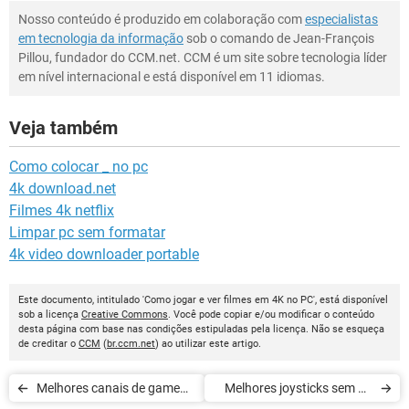
Nosso conteúdo é produzido em colaboração com
especialistas
em tecnologia da informação
sob o comando de Jean-François
Pillou, fundador do CCM.net. CCM é um site sobre tecnologia líder
em nível internacional e está disponível em 11 idiomas.
Veja também
Como colocar _ no pc
4k download.net
Filmes 4k netflix
Limpar pc sem formatar
4k video downloader portable
Este documento, intitulado 'Como jogar e ver filmes em 4K no PC', está disponível
sob a licença
Creative Commons
. Você pode copiar e/ou modificar o conteúdo
desta página com base nas condições estipuladas pela licença. Não se esqueça
de creditar o
CCM
(
br.ccm.net
) ao utilizar este artigo.
Melhores canais de game
Melhores joysticks sem fio