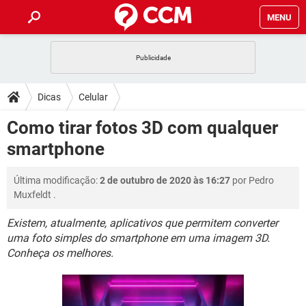
MENU
INÍCIO
JOGOS
WHATSAPP
DICAS
Dicas
Celular
CELULAR
FACEBOOK
JOGOS
WHATSAPP
DOWNLOADS
Como tirar fotos 3D com qualquer
OUTLOOK
EXCEL
CELULAR
FACEBOOK
smartphone
INSTAGRAM
JOGOS
GMAIL
WHATSAPP
FÓRUM
OUTLOOK
EXCEL
GUIA DE COMPRAS
CELULAR
FACEBOOK
Última modificação:
2 de outubro de 2020 às 16:27
por
Pedro
INSTAGRAM
JOGOS
GMAIL
WHATSAPP
GLOSSÁRIO
OUTLOOK
Muxfeldt
.
EXCEL
GUIA DE COMPRAS
CELULAR
FACEBOOK
INSTAGRAM
JOGOS
GMAIL
WHATSAPP
Existem, atualmente, aplicativos que permitem converter
OUTLOOK
EXCEL
uma foto simples do smartphone em uma imagem 3D.
GUIA DE COMPRAS
CELULAR
FACEBOOK
Conheça os melhores.
INSTAGRAM
GMAIL
OUTLOOK
EXCEL
GUIA DE COMPRAS
INSTAGRAM
GMAIL