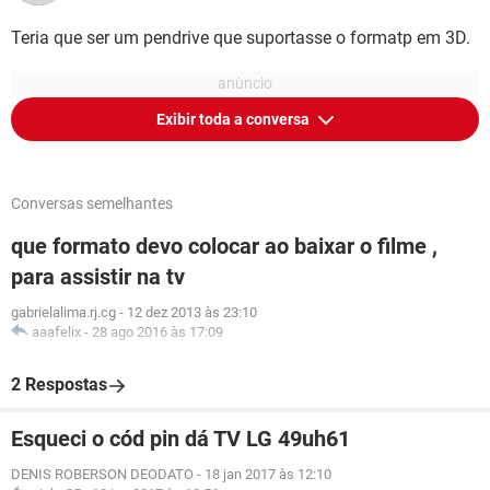
Teria que ser um pendrive que suportasse o formatp em 3D.
Exibir toda a conversa
Conversas semelhantes
que formato devo colocar ao baixar o filme ,
para assistir na tv
gabrielalima.rj.cg
-
12 dez 2013 às 23:10
aaafelix
-
28 ago 2016 às 17:09
2 Respostas
Esqueci o cód pin dá TV LG 49uh61
DENIS ROBERSON DEODATO
-
18 jan 2017 às 12:10