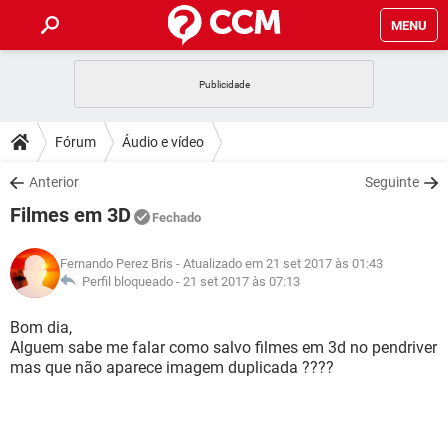
MENU
INÍCIO
JOGOS
WHATSAPP
DICAS
Fórum
Áudio e vídeo
CELULAR
FACEBOOK
JOGOS
WHATSAPP
DOWNLOADS
Anterior
Seguinte
OUTLOOK
EXCEL
CELULAR
FACEBOOK
Filmes em 3D
INSTAGRAM
JOGOS
GMAIL
WHATSAPP
Fechado
FÓRUM
OUTLOOK
EXCEL
GUIA DE COMPRAS
CELULAR
FACEBOOK
Fernando Perez Bris
- Atualizado em 21 set 2017 às 01:43
INSTAGRAM
JOGOS
GMAIL
WHATSAPP
GLOSSÁRIO
Perfil bloqueado -
21 set 2017 às 07:13
OUTLOOK
EXCEL
GUIA DE COMPRAS
CELULAR
FACEBOOK
INSTAGRAM
JOGOS
GMAIL
WHATSAPP
Bom dia,
OUTLOOK
EXCEL
Alguem sabe me falar como salvo filmes em 3d no pendriver
GUIA DE COMPRAS
CELULAR
FACEBOOK
mas que não aparece imagem duplicada ????
INSTAGRAM
GMAIL
OUTLOOK
EXCEL
GUIA DE COMPRAS
INSTAGRAM
GMAIL