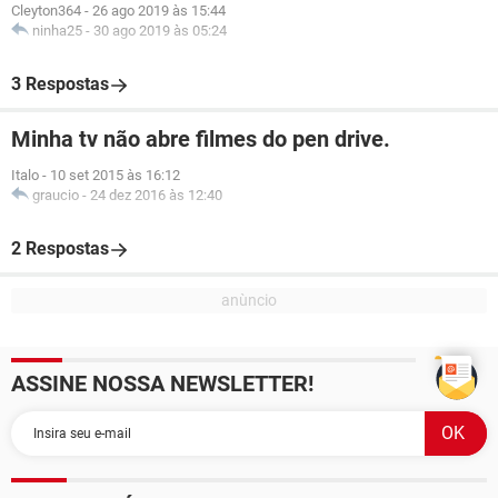
Cleyton364
-
26 ago 2019 às 15:44
ninha25
-
30 ago 2019 às 05:24
3 Respostas
Minha tv não abre filmes do pen drive.
Italo
-
10 set 2015 às 16:12
graucio
-
24 dez 2016 às 12:40
2 Respostas
ASSINE NOSSA NEWSLETTER!