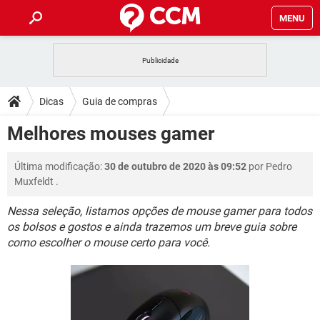
MENU
INÍCIO
JOGOS
WHATSAPP
DICAS
Dicas
Guia de compras
CELULAR
FACEBOOK
JOGOS
WHATSAPP
DOWNLOADS
Melhores mouses gamer
OUTLOOK
EXCEL
CELULAR
FACEBOOK
INSTAGRAM
JOGOS
GMAIL
WHATSAPP
FÓRUM
Última modificação:
30 de outubro de 2020 às 09:52
por
Pedro
OUTLOOK
EXCEL
GUIA DE COMPRAS
CELULAR
FACEBOOK
Muxfeldt
.
INSTAGRAM
JOGOS
GMAIL
WHATSAPP
GLOSSÁRIO
OUTLOOK
EXCEL
Nessa seleção, listamos opções de mouse gamer para todos
GUIA DE COMPRAS
CELULAR
FACEBOOK
os bolsos e gostos e ainda trazemos um breve guia sobre
INSTAGRAM
JOGOS
GMAIL
WHATSAPP
OUTLOOK
EXCEL
como escolher o mouse certo para você.
GUIA DE COMPRAS
CELULAR
FACEBOOK
INSTAGRAM
GMAIL
OUTLOOK
EXCEL
GUIA DE COMPRAS
INSTAGRAM
GMAIL