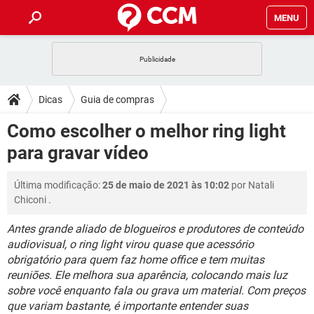
MENU
INÍCIO
JOGOS
WHATSAPP
DICAS
Dicas
Guia de compras
CELULAR
FACEBOOK
JOGOS
WHATSAPP
DOWNLOADS
Como escolher o melhor ring light
OUTLOOK
EXCEL
CELULAR
FACEBOOK
para gravar vídeo
INSTAGRAM
JOGOS
GMAIL
WHATSAPP
FÓRUM
OUTLOOK
EXCEL
GUIA DE COMPRAS
CELULAR
FACEBOOK
Última modificação:
25 de maio de 2021 às 10:02
por
Natali
INSTAGRAM
JOGOS
GMAIL
WHATSAPP
GLOSSÁRIO
OUTLOOK
Chiconi
.
EXCEL
GUIA DE COMPRAS
CELULAR
FACEBOOK
INSTAGRAM
JOGOS
GMAIL
WHATSAPP
Antes grande aliado de blogueiros e produtores de conteúdo
OUTLOOK
EXCEL
audiovisual, o ring light virou quase que acessório
GUIA DE COMPRAS
CELULAR
FACEBOOK
obrigatório para quem faz home office e tem muitas
INSTAGRAM
GMAIL
OUTLOOK
EXCEL
reuniões. Ele melhora sua aparência, colocando mais luz
GUIA DE COMPRAS
sobre você enquanto fala ou grava um material. Com preços
INSTAGRAM
GMAIL
que variam bastante, é importante entender suas