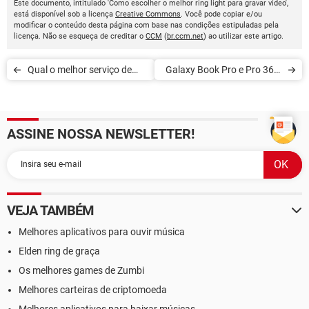
Este documento, intitulado 'Como escolher o melhor ring light para gravar vídeo',
está disponível sob a licença
Creative Commons
. Você pode copiar e/ou
modificar o conteúdo desta página com base nas condições estipuladas pela
licença. Não se esqueça de creditar o
CCM
(
br.ccm.net
) ao utilizar este artigo.
Qual o melhor serviço de
Galaxy Book Pro e Pro 360:
streaming de música?
quanto custam e
especificações
ASSINE NOSSA NEWSLETTER!
VEJA TAMBÉM
Melhores aplicativos para ouvir música
Elden ring de graça
Os melhores games de Zumbi
Melhores carteiras de criptomoeda
Melhores aplicativos para baixar músicas