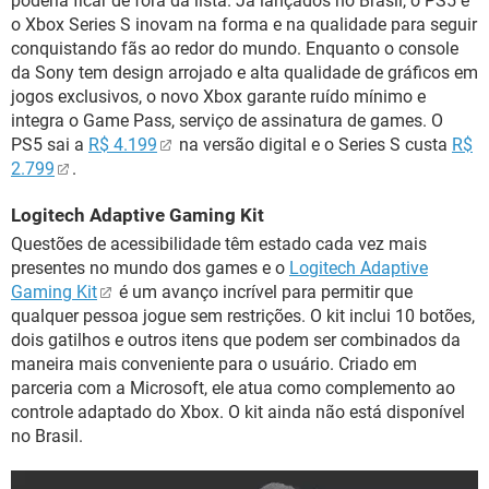
poderia ficar de fora da lista. Já lançados no Brasil, o PS5 e
o Xbox Series S inovam na forma e na qualidade para seguir
conquistando fãs ao redor do mundo. Enquanto o console
da Sony tem design arrojado e alta qualidade de gráficos em
jogos exclusivos, o novo Xbox garante ruído mínimo e
integra o Game Pass, serviço de assinatura de games. O
PS5 sai a
R$ 4.199
na versão digital e o Series S custa
R$
2.799
.
Logitech Adaptive Gaming Kit
Questões de acessibilidade têm estado cada vez mais
presentes no mundo dos games e o
Logitech Adaptive
Gaming Kit
é um avanço incrível para permitir que
qualquer pessoa jogue sem restrições. O kit inclui 10 botões,
dois gatilhos e outros itens que podem ser combinados da
maneira mais conveniente para o usuário. Criado em
parceria com a Microsoft, ele atua como complemento ao
controle adaptado do Xbox. O kit ainda não está disponível
no Brasil.