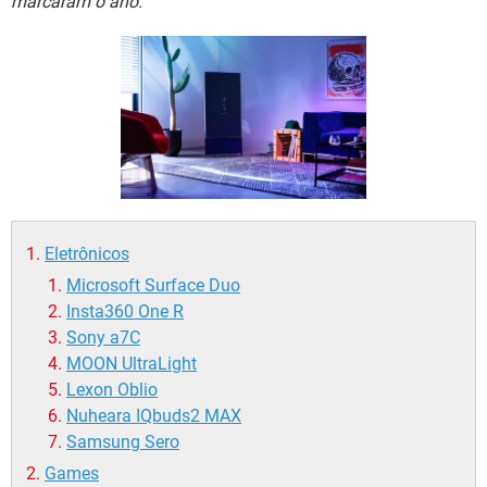
marcaram o ano.
GUIA DE COMPRAS
Eletrônicos
Microsoft Surface Duo
Insta360 One R
Sony a7C
MOON UltraLight
Lexon Oblio
Nuheara IQbuds2 MAX
Samsung Sero
Games