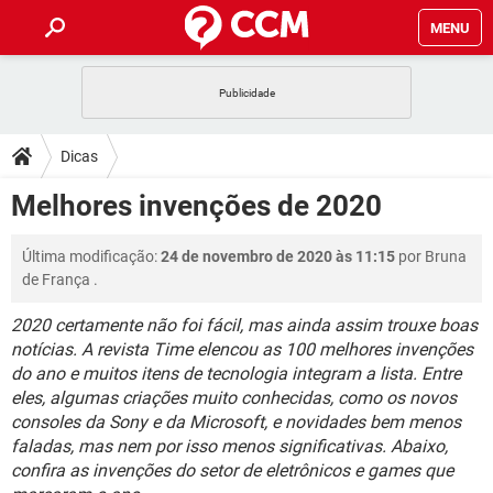
MENU
INÍCIO
JOGOS
WHATSAPP
DICAS
Dicas
CELULAR
FACEBOOK
JOGOS
WHATSAPP
DOWNLOADS
Melhores invenções de 2020
OUTLOOK
EXCEL
CELULAR
FACEBOOK
INSTAGRAM
JOGOS
GMAIL
WHATSAPP
FÓRUM
Última modificação:
24 de novembro de 2020 às 11:15
por
Bruna
OUTLOOK
EXCEL
GUIA DE COMPRAS
CELULAR
FACEBOOK
de França
.
INSTAGRAM
JOGOS
GMAIL
WHATSAPP
GLOSSÁRIO
OUTLOOK
EXCEL
2020 certamente não foi fácil, mas ainda assim trouxe boas
GUIA DE COMPRAS
CELULAR
FACEBOOK
notícias. A revista Time elencou as 100 melhores invenções
INSTAGRAM
JOGOS
GMAIL
WHATSAPP
OUTLOOK
EXCEL
do ano e muitos itens de tecnologia integram a lista. Entre
GUIA DE COMPRAS
CELULAR
FACEBOOK
eles, algumas criações muito conhecidas, como os novos
INSTAGRAM
GMAIL
consoles da Sony e da Microsoft, e novidades bem menos
OUTLOOK
EXCEL
faladas, mas nem por isso menos significativas. Abaixo,
GUIA DE COMPRAS
INSTAGRAM
GMAIL
confira as invenções do setor de eletrônicos e games que