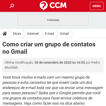
MENU
INÍCIO
JOGOS
WHATSAPP
DICAS
Dicas
Internet
E-mail
Gmail
CELULAR
FACEBOOK
JOGOS
WHATSAPP
DOWNLOADS
Como criar um grupo de contatos
OUTLOOK
EXCEL
CELULAR
FACEBOOK
no Gmail
INSTAGRAM
JOGOS
GMAIL
WHATSAPP
FÓRUM
OUTLOOK
EXCEL
GUIA DE COMPRAS
CELULAR
FACEBOOK
Última modificação:
30 de novembro de 2020 às 16:52
por
Pedro
INSTAGRAM
JOGOS
GMAIL
WHATSAPP
GLOSSÁRIO
OUTLOOK
Muxfeldt
.
EXCEL
GUIA DE COMPRAS
CELULAR
FACEBOOK
INSTAGRAM
JOGOS
GMAIL
WHATSAPP
Você troca muitos e-mails com um mesmo grupo de
OUTLOOK
EXCEL
pessoas e acha cansativo ter que inserir cada um dos
GUIA DE COMPRAS
CELULAR
FACEBOOK
endereços de e-mail toda vez que vai enviar uma mensagem
INSTAGRAM
GMAIL
OUTLOOK
EXCEL
para essas pessoas? Saiba que o Google permite que você
GUIA DE COMPRAS
crie grupos de contatos para fazer envios coletivos de
INSTAGRAM
GMAIL
mensagens. Veja como fazer isso na dica abaixo.