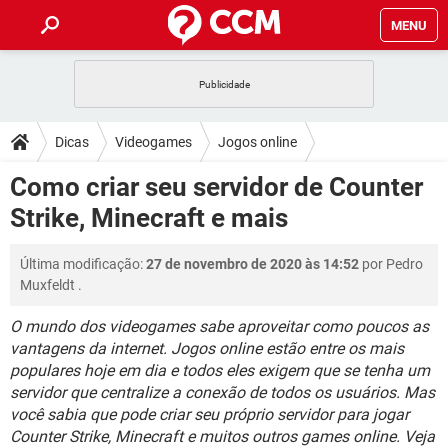
MENU
INÍCIO
JOGOS
WHATSAPP
DICAS
Dicas
Videogames
Jogos online
CELULAR
FACEBOOK
JOGOS
WHATSAPP
DOWNLOADS
Como criar seu servidor de Counter
OUTLOOK
EXCEL
CELULAR
FACEBOOK
Strike, Minecraft e mais
INSTAGRAM
JOGOS
GMAIL
WHATSAPP
FÓRUM
OUTLOOK
EXCEL
GUIA DE COMPRAS
CELULAR
FACEBOOK
Última modificação:
27 de novembro de 2020 às 14:52
por
Pedro
INSTAGRAM
JOGOS
GMAIL
WHATSAPP
GLOSSÁRIO
OUTLOOK
Muxfeldt
.
EXCEL
GUIA DE COMPRAS
CELULAR
FACEBOOK
INSTAGRAM
JOGOS
GMAIL
WHATSAPP
O mundo dos videogames sabe aproveitar como poucos as
OUTLOOK
EXCEL
vantagens da internet. Jogos online estão entre os mais
GUIA DE COMPRAS
CELULAR
FACEBOOK
populares hoje em dia e todos eles exigem que se tenha um
INSTAGRAM
GMAIL
OUTLOOK
EXCEL
servidor que centralize a conexão de todos os usuários. Mas
GUIA DE COMPRAS
você sabia que pode criar seu próprio servidor para jogar
INSTAGRAM
GMAIL
Counter Strike, Minecraft e muitos outros games online. Veja