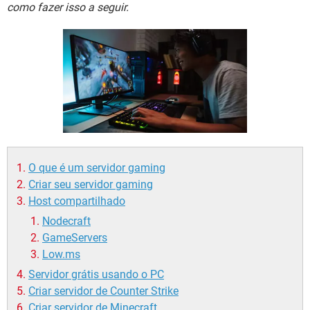
GUIA DE COMPRAS
como fazer isso a seguir.
O que é um servidor gaming
Criar seu servidor gaming
Host compartilhado
Nodecraft
GameServers
Low.ms
Servidor grátis usando o PC
Criar servidor de Counter Strike
Criar servidor de Minecraft