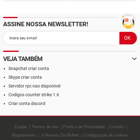
com os amigos
para jogar com o novo
personagem
ASSINE NOSSA NEWSLETTER!
VEJA TAMBÉM
Snapchat criar conta
Skype criar conta
Servidor rpc nao disponivel
Codigos counter strike 1.6
Criar conta discord
Equipe
Termos de uso
Política de Privacidade
Contato
Regulamento
A Revista Da Mulher
Configuração de cookies