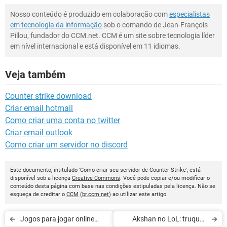
Nosso conteúdo é produzido em colaboração com
especialistas
em tecnologia da informação
sob o comando de Jean-François
Pillou, fundador do CCM.net. CCM é um site sobre tecnologia líder
em nível internacional e está disponível em 11 idiomas.
Veja também
Counter strike download
Criar email hotmail
Como criar uma conta no twitter
Criar email outlook
Como criar um servidor no discord
Este documento, intitulado 'Como criar seu servidor de Counter Strike', está
disponível sob a licença
Creative Commons
. Você pode copiar e/ou modificar o
conteúdo desta página com base nas condições estipuladas pela licença. Não se
esqueça de creditar o
CCM
(
br.ccm.net
) ao utilizar este artigo.
Jogos para jogar online
Akshan no LoL: truques