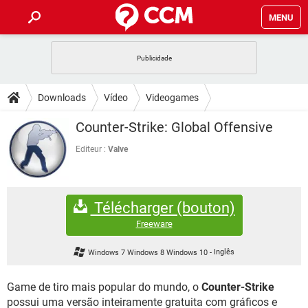
MENU
INÍCIO
JOGOS
WHATSAPP
DICAS
Downloads
Vídeo
Videogames
CELULAR
FACEBOOK
JOGOS
WHATSAPP
DOWNLOADS
Counter-Strike: Global Offensive
OUTLOOK
EXCEL
CELULAR
FACEBOOK
INSTAGRAM
JOGOS
GMAIL
WHATSAPP
Editeur :
Valve
FÓRUM
OUTLOOK
EXCEL
GUIA DE COMPRAS
CELULAR
FACEBOOK
INSTAGRAM
JOGOS
GMAIL
WHATSAPP
GLOSSÁRIO
OUTLOOK
EXCEL
Télécharger (bouton)
GUIA DE COMPRAS
CELULAR
FACEBOOK
INSTAGRAM
JOGOS
GMAIL
WHATSAPP
Freeware
OUTLOOK
EXCEL
GUIA DE COMPRAS
CELULAR
FACEBOOK
Windows 7 Windows 8 Windows 10
-
Inglês
INSTAGRAM
GMAIL
OUTLOOK
EXCEL
GUIA DE COMPRAS
Game de tiro mais popular do mundo, o
Counter-Strike
INSTAGRAM
GMAIL
possui uma versão inteiramente gratuita com gráficos e