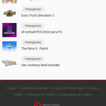
Videogames
Euro Truck Simulator 2
Videogames
eFootball PES 2020 para PC
Videogames
The Sims 3 - Patch
Videogames
San Andreas Mod Installer
Equipe
Conditions générales
Política de Privacidade
Contato
Charte
A Revista Da Mulher
Configuração de cookies