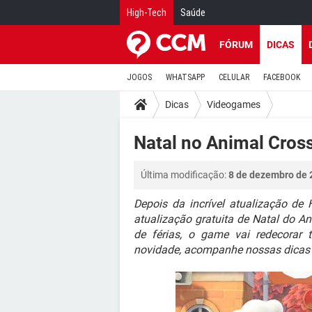
High-Tech
Saúde
FÓRUM
DICAS
JOGOS
WHATSAPP
CELULAR
FACEBOOK
Dicas
Videogames
Natal no Animal Cros
Última modificação:
8 de dezembro de 
Depois da incrível atualização de
atualização gratuita de Natal do A
de férias, o game vai redecorar 
novidade, acompanhe nossas dicas a