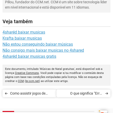
Pillou, fundador do CCM.net. CCM é um site sobre tecnologia líder
em nível internacional e está disponível em 11 idiomas.
Veja também
4sharéd baixar musicas
Krafta baixar musicas
Não estou conseguindo baixar músicas
Não consigo mais baixar musicas no 4shared
4sharéd baixar musicas gratis
Este documento, intitulado 'Músicas de Natal gratuitas', está disponível sob a
licença
Creative Commons
. Você pode copiar e/ou modificar o conteúdo desta
página com base nas condições estipuladas pela licença. Não se esqueça de
creditar o
CCM
(
br.ccm.net
) ao utilizar este artigo.
Como assistir jogos de
O que significa “Error
futebol ao vivo
loading media: File could
not be played”