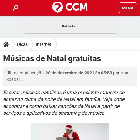
MENU
INÍCIO
JOGOS
WHATSAPP
DICAS
Dicas
Internet
CELULAR
FACEBOOK
JOGOS
WHATSAPP
DOWNLOADS
Músicas de Natal gratuitas
OUTLOOK
EXCEL
CELULAR
FACEBOOK
INSTAGRAM
JOGOS
GMAIL
WHATSAPP
FÓRUM
Última modificação:
20 de dezembro de 2021 às 05:53
por
Ana
OUTLOOK
EXCEL
GUIA DE COMPRAS
CELULAR
FACEBOOK
Spadari
.
INSTAGRAM
JOGOS
GMAIL
WHATSAPP
GLOSSÁRIO
OUTLOOK
EXCEL
Escutar músicas natalinas é uma excelente maneira de
GUIA DE COMPRAS
CELULAR
FACEBOOK
entrar no clima da noite de Natal em família. Veja onde
INSTAGRAM
JOGOS
GMAIL
WHATSAPP
OUTLOOK
EXCEL
encontrar e como baixar canções de Natal a partir de
GUIA DE COMPRAS
CELULAR
FACEBOOK
serviços e aplicativos de streaming de música.
INSTAGRAM
GMAIL
OUTLOOK
EXCEL
GUIA DE COMPRAS
INSTAGRAM
GMAIL