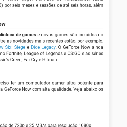
) por seis meses e sessões de até seis horas, além
ow
blioteca de games
e novos games são incluídos no
ntre as novidades mais recentes estão, por exemplo,
w Six: Siege
e
Dice Legacy
. O GeForce Now ainda
mo Fortnite, League of Legends e CS:GO e as séries
in's Creed, Far Cry e Hitman.
eciso ter um computador gamer ultra potente para
ia GeForce Now com alta qualidade. Veja abaixo os
s
ução de 720p e 25 MB/s para resolução 1080p