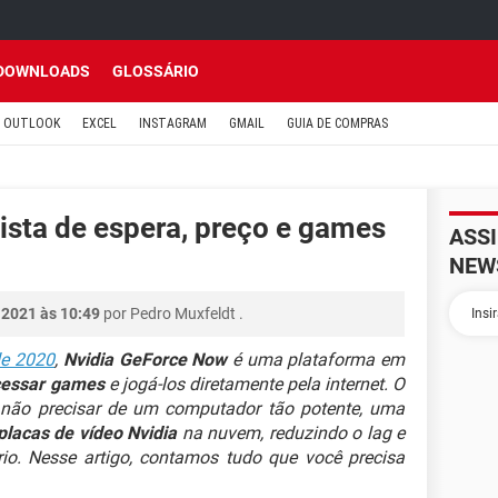
DOWNLOADS
GLOSSÁRIO
OUTLOOK
EXCEL
INSTAGRAM
GMAIL
GUIA DE COMPRAS
ista de espera, preço e games
ASS
NEW
 2021 às 10:49
por
Pedro Muxfeldt
.
de 2020
,
Nvidia GeForce Now
é uma plataforma em
cessar games
e jogá-los diretamente pela internet. O
 é não precisar de um computador tão potente, uma
placas de vídeo Nvidia
na nuvem, reduzindo o lag e
io. Nesse artigo, contamos tudo que você precisa