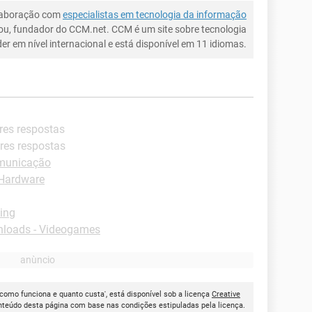
laboração com
especialistas em tecnologia da informação
ou, fundador do CCM.net. CCM é um site sobre tecnologia
íder em nível internacional e está disponível em 11 idiomas.
res respostas
res respostas
omunicação
Hardware
ing
loads - Videogames
como funciona e quanto custa', está disponível sob a licença
Creative
onteúdo desta página com base nas condições estipuladas pela licença.