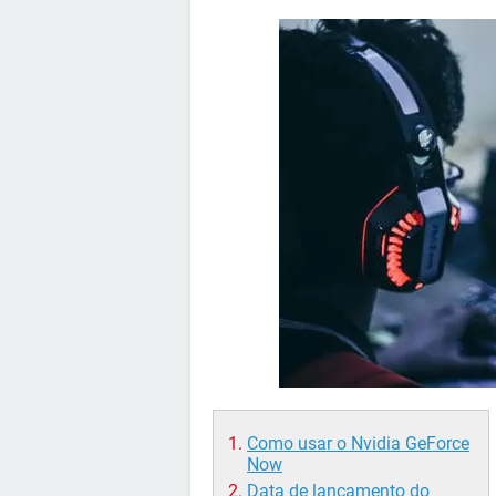
Como usar o Nvidia GeForce
Now
Data de lançamento do