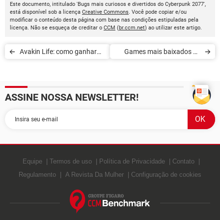
Este documento, intitulado 'Bugs mais curiosos e divertidos do Cyberpunk 2077',
está disponível sob a licença
Creative Commons
. Você pode copiar e/ou
modificar o conteúdo desta página com base nas condições estipuladas pela
licença. Não se esqueça de creditar o
CCM
(
br.ccm.net
) ao utilizar este artigo.
Avakin Life: como ganhar
Games mais baixados de
códigos e presentes grátis
2020
ASSINE NOSSA NEWSLETTER!
Equipe
Termos de uso
Política de Privacidade
Contato
Regulamento
A Revista Da Mulher
Configuração de cookies