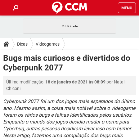
MENU
INÍCIO
JOGOS
WHATSAPP
DICAS
Dicas
Videogames
CELULAR
FACEBOOK
JOGOS
WHATSAPP
DOWNLOADS
Bugs mais curiosos e divertidos do
OUTLOOK
EXCEL
CELULAR
FACEBOOK
Cyberpunk 2077
INSTAGRAM
JOGOS
GMAIL
WHATSAPP
FÓRUM
OUTLOOK
EXCEL
GUIA DE COMPRAS
CELULAR
FACEBOOK
Última modificação:
18 de janeiro de 2021 às 08:09
por
Natali
INSTAGRAM
JOGOS
GMAIL
WHATSAPP
GLOSSÁRIO
OUTLOOK
Chiconi
.
EXCEL
GUIA DE COMPRAS
CELULAR
FACEBOOK
INSTAGRAM
JOGOS
GMAIL
WHATSAPP
Cyberpunk 2077 foi um dos jogos mais esperados do último
OUTLOOK
EXCEL
ano. Mesmo assim, a coisa mais notável sobre o videogame
GUIA DE COMPRAS
CELULAR
FACEBOOK
foram os vários bugs e falhas identificadas pelos usuários.
INSTAGRAM
GMAIL
OUTLOOK
EXCEL
Enquanto o mundo dos jogos decidiu mudar o nome para
GUIA DE COMPRAS
Cyberbug, outras pessoas decidiram levar isso com humor.
INSTAGRAM
GMAIL
Neste artigo, fazemos uma compilação dos bugs mais