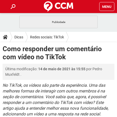
MENU
INÍCIO
JOGOS
WHATSAPP
DICAS
Dicas
Redes sociais: TikTok
CELULAR
FACEBOOK
JOGOS
WHATSAPP
DOWNLOADS
Como responder um comentário
OUTLOOK
EXCEL
CELULAR
FACEBOOK
com vídeo no TikTok
INSTAGRAM
JOGOS
GMAIL
WHATSAPP
FÓRUM
OUTLOOK
EXCEL
GUIA DE COMPRAS
CELULAR
FACEBOOK
Última modificação:
14 de maio de 2021 às 15:55
por
Pedro
INSTAGRAM
JOGOS
GMAIL
WHATSAPP
GLOSSÁRIO
OUTLOOK
Muxfeldt
.
EXCEL
GUIA DE COMPRAS
CELULAR
FACEBOOK
INSTAGRAM
JOGOS
GMAIL
WHATSAPP
No TikTok, os vídeos são parte da experiência. Uma das
OUTLOOK
EXCEL
melhores formas de interagir com outros membros é na
GUIA DE COMPRAS
CELULAR
FACEBOOK
seção de comentários. Você sabia que, agora, é possível
INSTAGRAM
GMAIL
OUTLOOK
EXCEL
responder a um comentário do TikTok com vídeo? Este
GUIA DE COMPRAS
artigo ajuda a entender melhor essa nova funcionalidade,
INSTAGRAM
GMAIL
adicionando um vídeo a uma resposta na rede social.