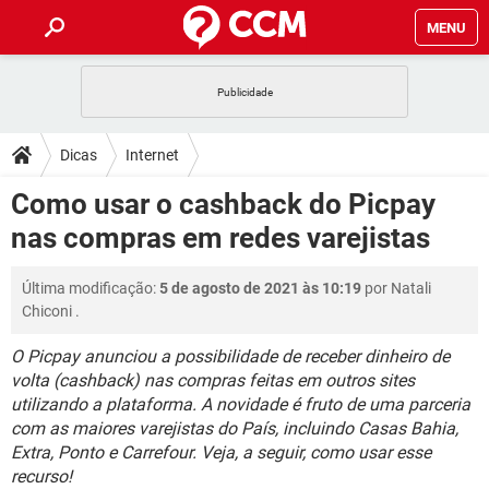
MENU
INÍCIO
JOGOS
WHATSAPP
DICAS
Dicas
Internet
CELULAR
FACEBOOK
JOGOS
WHATSAPP
DOWNLOADS
Como usar o cashback do Picpay
OUTLOOK
EXCEL
CELULAR
FACEBOOK
nas compras em redes varejistas
INSTAGRAM
JOGOS
GMAIL
WHATSAPP
FÓRUM
OUTLOOK
EXCEL
GUIA DE COMPRAS
CELULAR
FACEBOOK
Última modificação:
5 de agosto de 2021 às 10:19
por
Natali
INSTAGRAM
JOGOS
GMAIL
WHATSAPP
GLOSSÁRIO
OUTLOOK
Chiconi
.
EXCEL
GUIA DE COMPRAS
CELULAR
FACEBOOK
INSTAGRAM
JOGOS
GMAIL
WHATSAPP
O Picpay anunciou a possibilidade de receber dinheiro de
OUTLOOK
EXCEL
volta (cashback) nas compras feitas em outros sites
GUIA DE COMPRAS
CELULAR
FACEBOOK
utilizando a plataforma. A novidade é fruto de uma parceria
INSTAGRAM
GMAIL
OUTLOOK
EXCEL
com as maiores varejistas do País, incluindo Casas Bahia,
GUIA DE COMPRAS
Extra, Ponto e Carrefour. Veja, a seguir, como usar esse
INSTAGRAM
GMAIL
recurso!