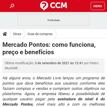
MENU
INÍCIO
JOGOS
WHATSAPP
DICAS
Dicas
Guia de compras
CELULAR
FACEBOOK
JOGOS
WHATSAPP
DOWNLOADS
Mercado Pontos: como funciona,
OUTLOOK
EXCEL
CELULAR
FACEBOOK
preço e benefícios
INSTAGRAM
JOGOS
GMAIL
WHATSAPP
FÓRUM
OUTLOOK
EXCEL
GUIA DE COMPRAS
CELULAR
FACEBOOK
Última modificação:
3 de setembro de 2021 às 12:41
por
Pedro
INSTAGRAM
JOGOS
GMAIL
WHATSAPP
GLOSSÁRIO
OUTLOOK
Muxfeldt
.
EXCEL
GUIA DE COMPRAS
CELULAR
FACEBOOK
INSTAGRAM
JOGOS
GMAIL
WHATSAPP
Há alguns anos, o Mercado Livre lançou um programa de
OUTLOOK
EXCEL
pontos que dava benefícios aos usuários conforme eles
GUIA DE COMPRAS
CELULAR
FACEBOOK
faziam compras e vendas e cumpriam outros objetivos na
INSTAGRAM
GMAIL
OUTLOOK
EXCEL
plataforma. Agora, a empresa liberou a possibilidade de
GUIA DE COMPRAS
qualquer usuário pagar pela
assinatura do nível 6 do
INSTAGRAM
GMAIL
Mercado Pontos
, nível mais alto e com os melhores