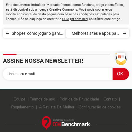
Este documento, intitulado 'Mercado Pontos: como funciona, preço e benefícios',
está disponível sob a licença
Creative Commons
. Você pode copiar e/ou
modificar o conteúdo desta página com base nas condições estipuladas pela
licença. Não se esqueça de creditar o
CCM
(
br.ccm.net
) ao utilizar este artigo.
Shopee: como jogar o game
Melhores sites e apps para
que dá desconto em
fazer compras no exterior
compras
ASSINE NOSSA NEWSLETTER!
Equipe
Termos de uso
Política de Privacidade
Contato
Regulamento
A Revista Da Mulher
Configuração de cookies