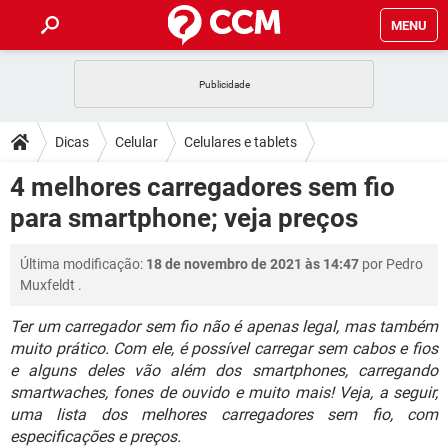
MENU
INÍCIO
JOGOS
WHATSAPP
DICAS
Dicas
Celular
Celulares e tablets
CELULAR
FACEBOOK
JOGOS
WHATSAPP
DOWNLOADS
4 melhores carregadores sem fio
OUTLOOK
EXCEL
CELULAR
FACEBOOK
para smartphone; veja preços
INSTAGRAM
JOGOS
GMAIL
WHATSAPP
FÓRUM
OUTLOOK
EXCEL
GUIA DE COMPRAS
CELULAR
FACEBOOK
Última modificação:
18 de novembro de 2021 às 14:47
por
Pedro
INSTAGRAM
JOGOS
GMAIL
WHATSAPP
GLOSSÁRIO
OUTLOOK
Muxfeldt
.
EXCEL
GUIA DE COMPRAS
CELULAR
FACEBOOK
INSTAGRAM
JOGOS
GMAIL
WHATSAPP
Ter um carregador sem fio não é apenas legal, mas também
OUTLOOK
EXCEL
muito prático. Com ele, é possível carregar sem cabos e fios
GUIA DE COMPRAS
CELULAR
FACEBOOK
e alguns deles vão além dos smartphones, carregando
INSTAGRAM
GMAIL
OUTLOOK
EXCEL
smartwaches, fones de ouvido e muito mais! Veja, a seguir,
GUIA DE COMPRAS
uma lista dos melhores carregadores sem fio, com
INSTAGRAM
GMAIL
especificações e preços.