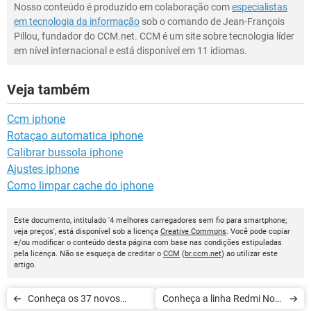
Nosso conteúdo é produzido em colaboração com
especialistas
em tecnologia da informação
sob o comando de Jean-François
Pillou, fundador do CCM.net. CCM é um site sobre tecnologia líder
em nível internacional e está disponível em 11 idiomas.
Veja também
Ccm iphone
Rotaçao automatica iphone
Calibrar bussola iphone
Ajustes iphone
Como limpar cache do iphone
Este documento, intitulado '4 melhores carregadores sem fio para smartphone;
veja preços', está disponível sob a licença
Creative Commons
. Você pode copiar
e/ou modificar o conteúdo desta página com base nas condições estipuladas
pela licença. Não se esqueça de creditar o
CCM
(
br.ccm.net
) ao utilizar este
artigo.
Conheça os 37 novos
Conheça a linha Redmi Note