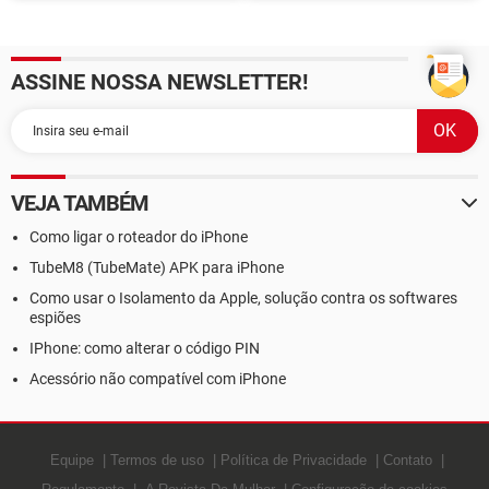
emojis que estarão nos
11 da Xiaomi, que custa a
smartphones
partir de R$ 971
ASSINE NOSSA NEWSLETTER!
VEJA TAMBÉM
Como ligar o roteador do iPhone
TubeM8 (TubeMate) APK para iPhone
Como usar o Isolamento da Apple, solução contra os softwares
espiões
IPhone: como alterar o código PIN
Acessório não compatível com iPhone
Equipe
Termos de uso
Política de Privacidade
Contato