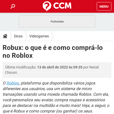
MENU
INÍCIO
JOGOS
WHATSAPP
DICAS
Dicas
Videogames
CELULAR
FACEBOOK
JOGOS
WHATSAPP
DOWNLOADS
Robux: o que é e como comprá-lo
OUTLOOK
EXCEL
CELULAR
FACEBOOK
no Roblox
INSTAGRAM
JOGOS
GMAIL
WHATSAPP
FÓRUM
OUTLOOK
EXCEL
GUIA DE COMPRAS
CELULAR
FACEBOOK
Última modificação:
13 de abril de 2022 às 09:35
por
Natali
INSTAGRAM
JOGOS
GMAIL
WHATSAPP
GLOSSÁRIO
OUTLOOK
Chiconi
.
EXCEL
GUIA DE COMPRAS
CELULAR
FACEBOOK
INSTAGRAM
JOGOS
GMAIL
WHATSAPP
O
Roblox
, plataforma que disponibiliza vários jogos
OUTLOOK
EXCEL
diferentes aos usuários, usa um sistema de micro
GUIA DE COMPRAS
CELULAR
FACEBOOK
transações usando uma moeda chamada Roblox. Com ela,
INSTAGRAM
GMAIL
OUTLOOK
EXCEL
você personaliza seu avatar, compra roupas e acessórios
GUIA DE COMPRAS
para se destacar na multidão e muito mais! Veja, a seguir, o
INSTAGRAM
GMAIL
que é Robux e como comprar (ou ganhar) os seus.