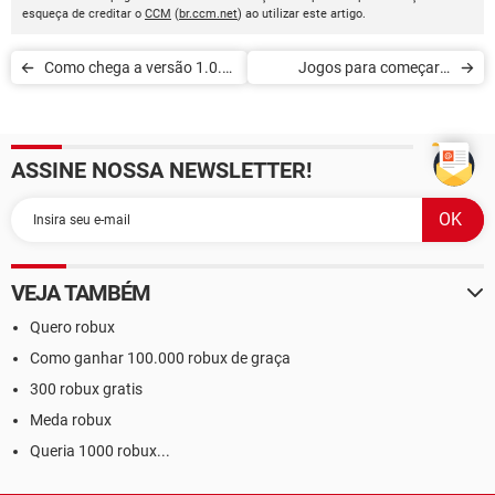
esqueça de creditar o
CCM
(
br.ccm.net
) ao utilizar este artigo.
Como chega a versão 1.0.0
Jogos para começar e
de eFootball 2022? Confira
terminar rapidinho no Xbox
as melhorias
Game Pass
ASSINE NOSSA NEWSLETTER!
VEJA TAMBÉM
Quero robux
Como ganhar 100.000 robux de graça
300 robux gratis
Meda robux
Queria 1000 robux...